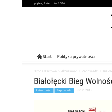
piątek, 7 sierpnia, 2026
Start
Polityka prywatności
Strona startowa
Aktualności
Zapowiedzi
Białoł
Białołęcki Bieg Wolnoś
Aktualności
Zapowiedzi
lis 12, 2015