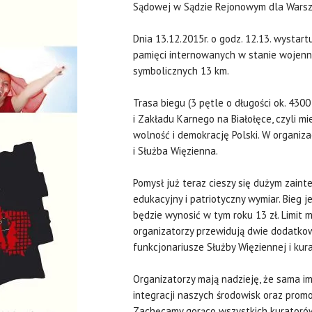
Sądowej w Sądzie Rejonowym dla Warsz
Dnia 13.12.2015r. o godz. 12.13. wystartu
pamięci internowanych w stanie wojenn
symbolicznych 13 km.
Trasa biegu (3 pętle o długości ok. 43
i Zakładu Karnego na Białołęce, czyli m
wolność i demokrację Polski. W organiz
i Służba Więzienna.
Pomysł już teraz cieszy się dużym zain
edukacyjny i patriotyczny wymiar. Bieg 
będzie wynosić w tym roku 13 zł. Limit m
organizatorzy przewidują dwie dodatkowe
funkcjonariusze Służby Więziennej i kur
Organizatorzy mają nadzieję, że sama i
integracji naszych środowisk oraz promo
Zachęcamy gorąco wszystkich kuratorów