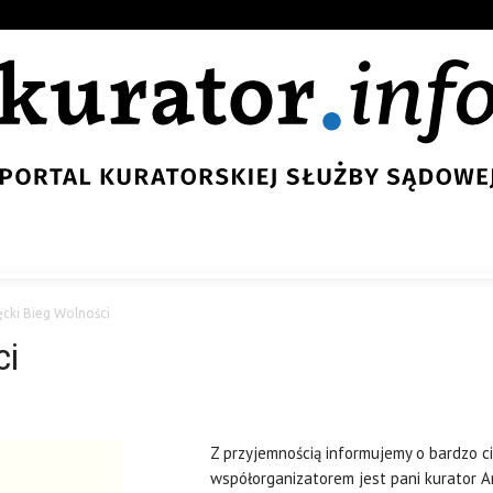
ęcki Bieg Wolności
ci
Z przyjemnością informujemy o bardzo ci
współorganizatorem jest pani kurator An