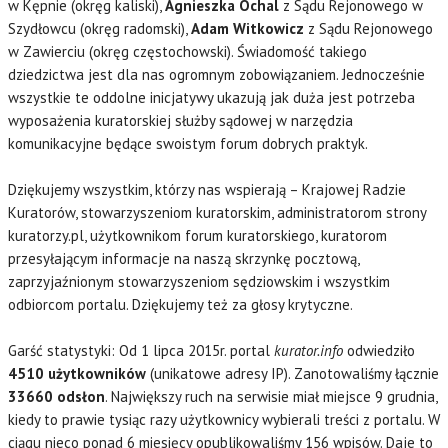
w Kępnie (okręg kaliski),
Agnieszka Ochal
z Sądu Rejonowego w
Szydłowcu (okręg radomski),
Adam Witkowicz
z Sądu Rejonowego
w Zawierciu (okręg częstochowski). Świadomość takiego
dziedzictwa jest dla nas ogromnym zobowiązaniem. Jednocześnie
wszystkie te oddolne inicjatywy ukazują jak duża jest potrzeba
wyposażenia kuratorskiej służby sądowej w narzędzia
komunikacyjne będące swoistym forum dobrych praktyk.
Dziękujemy wszystkim, którzy nas wspierają – Krajowej Radzie
Kuratorów, stowarzyszeniom kuratorskim, administratorom strony
kuratorzy.pl, użytkownikom forum kuratorskiego, kuratorom
przesyłającym informacje na naszą skrzynkę pocztową,
zaprzyjaźnionym stowarzyszeniom sędziowskim i wszystkim
odbiorcom portalu. Dziękujemy też za głosy krytyczne.
Garść statystyki: Od 1 lipca 2015r. portal
kurator.info
odwiedziło
4510 użytkowników
(unikatowe adresy IP). Zanotowaliśmy łącznie
33660 odsłon
. Największy ruch na serwisie miał miejsce 9 grudnia,
kiedy to prawie tysiąc razy użytkownicy wybierali treści z portalu. W
ciągu nieco ponad 6 miesięcy opublikowaliśmy 156 wpisów. Daje to