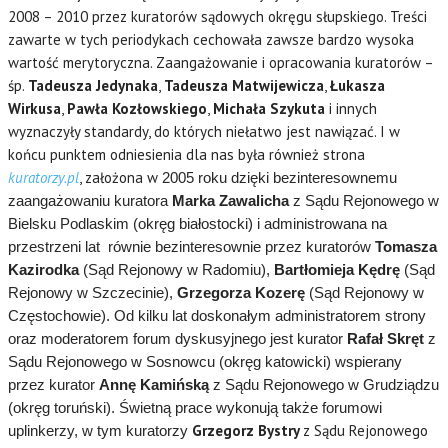
2008 – 2010 przez kuratorów sądowych okręgu słupskiego. Treści
zawarte w tych periodykach cechowała zawsze bardzo wysoka
wartość merytoryczna. Zaangażowanie i opracowania kuratorów –
śp.
Tadeusza Jedynaka
,
Tadeusza Matwijewicza
,
Łukasza
Wirkusa
,
Pawła Kozłowskiego
,
Michała Szykuta
i innych
wyznaczyły standardy, do których niełatwo jest nawiązać. I w
końcu punktem odniesienia dla nas była również strona
kuratorzy.pl
, założona w
2005 roku dzięki bezinteresownemu
zaangażowaniu kuratora
Marka Zawalicha
z Sądu Rejonowego w
Bielsku Podlaskim (okręg białostocki) i administrowana na
przestrzeni lat równie bezinteresownie przez kuratorów
Tomasza
Kazirodka
(Sąd Rejonowy w Radomiu),
Bartłomieja Kędrę
(Sąd
Rejonowy w Szczecinie),
Grzegorza Kozerę
(Sąd Rejonowy w
Częstochowie). Od kilku lat doskonałym administratorem strony
oraz moderatorem forum dyskusyjnego jest kurator
Rafał Skręt
z
Sądu Rejonowego w Sosnowcu (okręg katowicki) wspierany
przez kurator
Annę Kamińską
z Sądu Rejonowego w Grudziądzu
(okręg toruński). Świetną prace wykonują także forumowi
Grzegorz Bystry
z Sądu Rejonowego
uplinkerzy, w tym kuratorzy