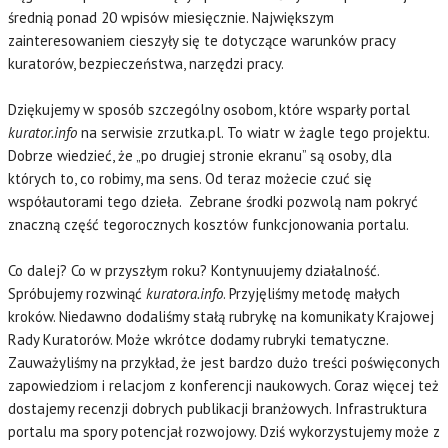
średnią ponad 20 wpisów miesięcznie. Największym
zainteresowaniem cieszyły się te dotyczące warunków pracy
kuratorów, bezpieczeństwa, narzędzi pracy.
Dziękujemy w sposób szczególny osobom, które wsparły portal
kurator.info
na serwisie zrzutka.pl. To wiatr w żagle tego projektu.
Dobrze wiedzieć, że „po drugiej stronie ekranu” są osoby, dla
których to, co robimy, ma sens. Od teraz możecie czuć się
współautorami tego dzieła. Zebrane środki pozwolą nam pokryć
znaczną część tegorocznych kosztów funkcjonowania portalu.
Co dalej? Co w przyszłym roku? Kontynuujemy działalność.
Spróbujemy rozwinąć
kuratora.info
. Przyjęliśmy metodę małych
kroków. Niedawno dodaliśmy stałą rubrykę na komunikaty Krajowej
Rady Kuratorów. Może wkrótce dodamy rubryki tematyczne.
Zauważyliśmy na przykład, że jest bardzo dużo treści poświęconych
zapowiedziom i relacjom z konferencji naukowych. Coraz więcej też
dostajemy recenzji dobrych publikacji branżowych. Infrastruktura
portalu ma spory potencjał rozwojowy. Dziś wykorzystujemy może z