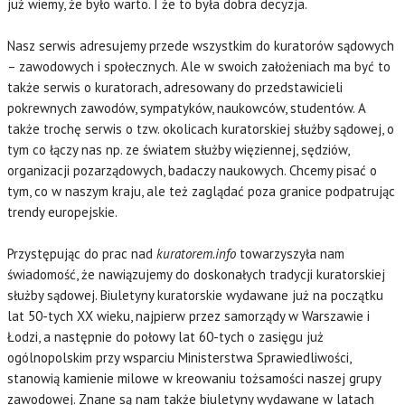
już wiemy, że było warto. I że to była dobra decyzja.
Nasz serwis adresujemy przede wszystkim do kuratorów sądowych
– zawodowych i społecznych. Ale w swoich założeniach ma być to
także serwis o kuratorach, adresowany do przedstawicieli
pokrewnych zawodów, sympatyków, naukowców, studentów. A
także trochę serwis o tzw. okolicach kuratorskiej służby sądowej, o
tym co łączy nas np. ze światem służby więziennej, sędziów,
organizacji pozarządowych, badaczy naukowych. Chcemy pisać o
tym, co w naszym kraju, ale też zaglądać poza granice podpatrując
trendy europejskie.
Przystępując do prac nad
kuratorem.info
towarzyszyła nam
świadomość, że nawiązujemy do doskonałych tradycji kuratorskiej
służby sądowej. Biuletyny kuratorskie wydawane już na początku
lat 50-tych XX wieku, najpierw przez samorządy w Warszawie i
Łodzi, a następnie do połowy lat 60-tych o zasięgu już
ogólnopolskim przy wsparciu Ministerstwa Sprawiedliwości,
stanowią kamienie milowe w kreowaniu tożsamości naszej grupy
zawodowej. Znane są nam także biuletyny wydawane w latach