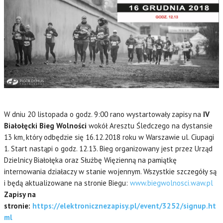
W dniu 20 listopada o godz. 9:00 rano wystartowały zapisy na
IV
Białołęcki Bieg Wolności
wokół Aresztu Śledczego na dystansie
13 km, który odbędzie się 16.12.2018 roku w Warszawie ul. Ciupagi
1. Start nastąpi o godz. 12.13. Bieg organizowany jest przez Urząd
Dzielnicy Białołęka oraz Służbę Więzienną na pamiątkę
internowania działaczy w stanie wojennym. Wszystkie szczegóły są
i będą aktualizowane na stronie Biegu:
www.biegwolnosci.waw.pl
Zapisy na
stronie:
https://elektronicznezapisy.pl/event/3252/signup.ht
ml