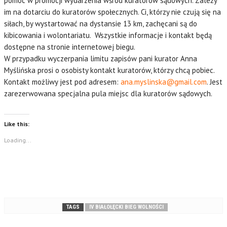
pomoc w promocji wydarzenia wśród kuratorów sądowych. Zależy
im na dotarciu do kuratorów społecznych. Ci, którzy nie czują się na
siłach, by wystartować na dystansie 13 km, zachęcani są do
kibicowania i wolontariatu. Wszystkie informacje i kontakt będą
dostępne na stronie internetowej biegu.
W przypadku wyczerpania limitu zapisów pani kurator Anna
Myślińska prosi o osobisty kontakt kuratorów, którzy chcą pobiec.
Kontakt możliwy jest pod adresem:
ana.myslinska@gmail.com
. Jest
zarezerwowana specjalna pula miejsc dla kuratorów sądowych.
Like this:
Loading...
TAGS
IV BIAŁOŁĘCKI BIEG WOLNOŚCI