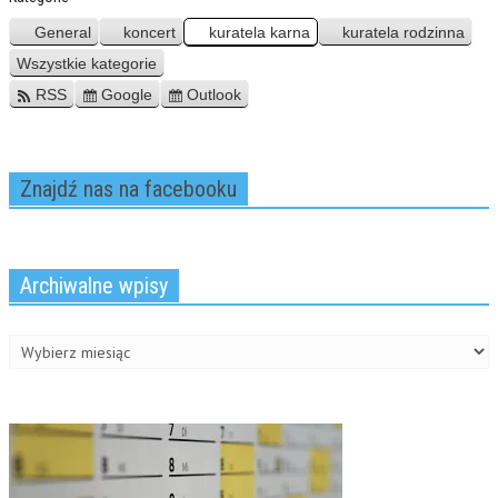
General
koncert
kuratela karna
kuratela rodzinna
Wszystkie kategorie
RSS
Google
Outlook
Dodaj
Dodaj
do
do
Znajdź nas na facebooku
Archiwalne wpisy
Archiwalne
wpisy