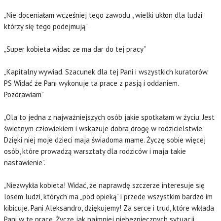
„Nie doceniałam wcześniej tego zawodu , wielki ukłon dla ludzi
którzy się tego podejmują”
„Super kobieta widac ze ma dar do tej pracy”
„Kapitalny wywiad. Szacunek dla tej Pani i wszystkich kuratorów.
PS Widać że Pani wykonuje ta prace z pasją i oddaniem.
Pozdrawiam”
„Ola to jedna z najważniejszych osób jakie spotkałam w życiu. Jest
świetnym człowiekiem i wskazuje dobra drogę w rodzicielstwie.
Dzięki niej moje dzieci maja świadoma mame. Życzę sobie więcej
osób, które prowadzą warsztaty dla rodziców i maja takie
nastawienie”.
„Niezwykła kobieta! Widać, że naprawdę szczerze interesuje się
losem ludzi, których ma „pod opieką” i przede wszystkim bardzo im
kibicuje. Pani Aleksandro, dziękujemy! Za serce i trud, które wkłada
Pani w tę pracę. Życzę jak najmniej niebezpiecznych sytuacji,