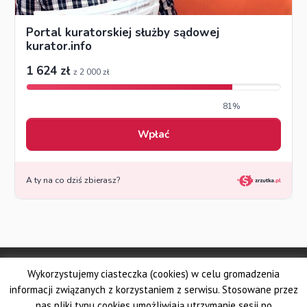
© Made by DSKS Frontis
Wykorzystujemy ciasteczka (cookies) w celu gromadzenia
Dolnośląskie Stowarzyszenie Kuratorów Sądowych FRONTIS
Fundacja PROBARE
informacji związanych z korzystaniem z serwisu. Stosowane przez
Krajowe Stowarzyszenie Zawodowych Kuratorów Sądowych
nas pliki typu cookies umożliwiają utrzymanie sesji po