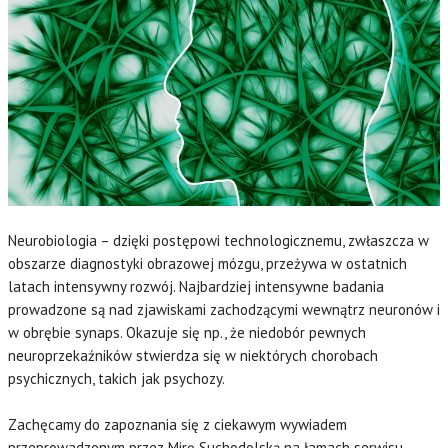
Neurobiologia – dzięki postępowi technologicznemu, zwłaszcza w
obszarze diagnostyki obrazowej mózgu, przeżywa w ostatnich
latach intensywny rozwój. Najbardziej intensywne badania
prowadzone są nad zjawiskami zachodzącymi wewnątrz neuronów i
w obrębie synaps. Okazuje się np., że niedobór pewnych
neuroprzekaźników stwierdza się w niektórych chorobach
psychicznych, takich jak psychozy.
Zachęcamy do zapoznania się z ciekawym wywiadem
przeprowadzonym przez Mirę Suchodolską na łamach serwisu