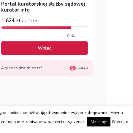
typu cookies umożliwiają utrzymanie sesji po zalogowaniu. Można
zenie Kuratorów Sądowych FRONTIS
Fundacja PROBARE
ch
Wielkopolskie Stowarzyszenie Kuratorów Sądowych
 że będą one zapisane w pamięci urządzenia.
Więcej o
Akceptuję
Śląskie Stowarzyszenie Kuratorów Sądowych AUXILIUM
Ogólnopolski Związek Zawodowy Kuratorów Sądowych