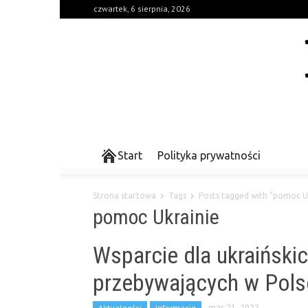
czwartek, 6 sierpnia, 2026
Start
Polityka prywatności
Strona startowa
Tags
Posts tagged with "pomoc U
pomoc Ukrainie
Wsparcie dla ukraińskic
przebywających w Pols
Aktualności
Informacje
mar 21, 2022