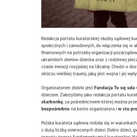
Redakcja portalu kuratorskiej służby sądowej k
społecznych i zawodowych, do włączenia się w 
finansowych na potrzeby organizacji pozarządow
ukraińskich domów dziecka oraz z rodzinnej piecz
czasie inwazji rosyjskiej na Ukrainę. Chodzi o d
obliczu wielkiej traumy, jaką jest wojna i jej wpł
Organizatorem zbiórki jest
Fundacja To się uda
w
dzieciom. Założyliśmy jako redakcja portalu kura
skarbonkę
, za pośrednictwem której można prze
bezpośrednio
na konto organizatora i
w stu pr
Polska kuratela sądowa rodziła się w warunkach
z dużą liczbą osieroconych dzieci. Dobro dzieci
rozwoju tworzą fundamenty misji kuratorskiej. N