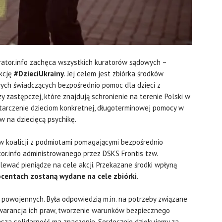
urator.info zachęca wszystkich kuratorów sądowych –
akcję
#DzieciUkrainy
. Jej celem jest zbiórka środków
ych świadczących bezpośrednio pomoc dla dzieci z
y zastępczej, które znajdują schronienie na terenie Polski w
ostarczenie dzieciom konkretnej, długoterminowej pomocy w
yw na dziecięcą psychikę.
 koalicji z podmiotami pomagającymi bezpośrednio
tor.info administrowanego przez DSKS Frontis tzw.
lewać pieniądze na cele akcji. Przekazane środki wpłyną
ocentach zostaną wydane na cele zbiórki
.
 powojennych. Była odpowiedzią m.in. na potrzeby związane
, gwarancja ich praw, tworzenie warunków bezpiecznego
asza solidarność ma znaczenie. Serdecznie dziękujemy za