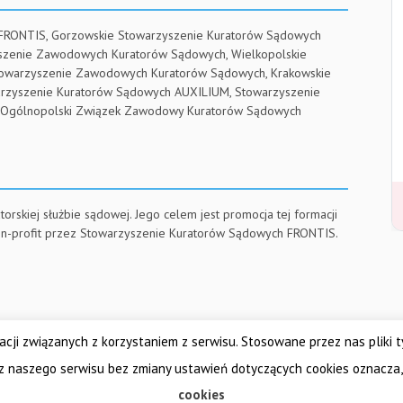
 FRONTIS, Gorzowskie Stowarzyszenie Kuratorów Sądowych
yszenie Zawodowych Kuratorów Sądowych, Wielkopolskie
towarzyszenie Zawodowych Kuratorów Sądowych, Krakowskie
arzyszenie Kuratorów Sądowych AUXILIUM, Stowarzyszenie
RE, Ogólnopolski Związek Zawodowy Kuratorów Sądowych
torskiej służbie sądowej. Jego celem jest promocja tej formacji
on-profit przez Stowarzyszenie Kuratorów Sądowych FRONTIS.
cji związanych z korzystaniem z serwisu. Stosowane przez nas pliki 
Dolnośląskie Stowarzys
Krajowe Stowarzyszenie Zawodowych Kuratorów Sądowy
z naszego serwisu bez zmiany ustawień dotyczących cookies oznacza,
Pomorskie Stowarzyszenie Zawodowych Kuratorów Sądowych
cookies
Krakowskie Stowarzyszenie Kuratorów Sądowych