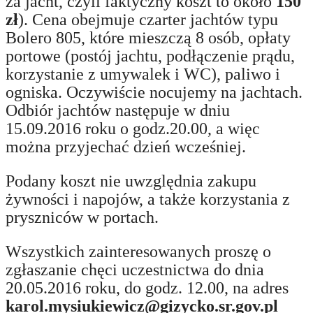
za jacht, czyli faktyczny koszt to około
150
zł
). Cena obejmuje czarter jachtów typu
Bolero 805, które mieszczą 8 osób, opłaty
portowe (postój jachtu, podłączenie prądu,
korzystanie z umywalek i WC), paliwo i
ogniska. Oczywiście nocujemy na jachtach.
Odbiór jachtów następuje w dniu
15.09.2016 roku o godz.20.00, a więc
można przyjechać dzień wcześniej.
Podany koszt nie uwzględnia zakupu
żywności i napojów, a także korzystania z
pryszniców w portach.
Wszystkich zainteresowanych proszę o
zgłaszanie chęci uczestnictwa do dnia
20.05.2016 roku, do godz. 12.00, na adres
karol.mysiukiewicz@gizycko.sr.gov.pl