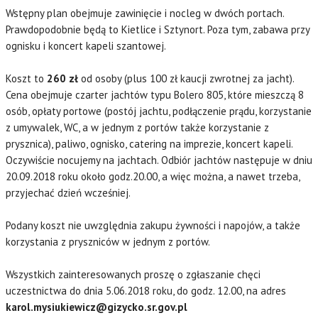
Wstępny plan obejmuje zawinięcie i nocleg w dwóch portach.
Prawdopodobnie będą to Kietlice i Sztynort. Poza tym, zabawa przy
ognisku i koncert kapeli szantowej.
Koszt to
260 zł
od osoby (plus 100 zł kaucji zwrotnej za jacht).
Cena obejmuje czarter jachtów typu Bolero 805, które mieszczą 8
osób, opłaty portowe (postój jachtu, podłączenie prądu, korzystanie
z umywalek, WC, a w jednym z portów także korzystanie z
prysznica), paliwo, ognisko, catering na imprezie, koncert kapeli.
Oczywiście nocujemy na jachtach. Odbiór jachtów następuje w dniu
20.09.2018 roku około godz.20.00, a więc można, a nawet trzeba,
przyjechać dzień wcześniej.
Podany koszt nie uwzględnia zakupu żywności i napojów, a także
korzystania z pryszniców w jednym z portów.
Wszystkich zainteresowanych proszę o zgłaszanie chęci
uczestnictwa do dnia 5.06.2018 roku, do godz. 12.00, na adres
karol.mysiukiewicz@gizycko.sr.gov.pl