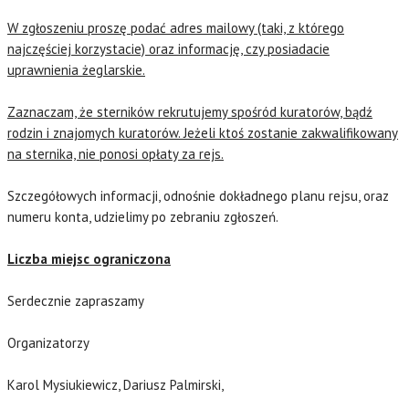
W zgłoszeniu proszę podać adres mailowy (taki, z którego
najczęściej korzystacie) oraz informację, czy posiadacie
uprawnienia żeglarskie.
Zaznaczam, że sterników rekrutujemy spośród kuratorów, bądź
rodzin i znajomych kuratorów. Jeżeli ktoś zostanie zakwalifikowany
na sternika, nie ponosi opłaty za rejs.
Szczegółowych informacji, odnośnie dokładnego planu rejsu, oraz
numeru konta, udzielimy po zebraniu zgłoszeń.
Liczba miejsc ograniczona
Serdecznie zapraszamy
Organizatorzy
Karol Mysiukiewicz, Dariusz Palmirski,