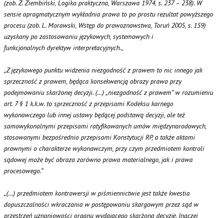
(zob. Z. Ziembiński, Logika praktyczna, Warszawa 1974, s. 237 – 238). W
sensie apragmatycznym wykładnia prawa to po prostu rezultat powyższego
procesu (zob. L. Morawski, Wstęp do prawoznawstwa, Toruń 2005, s. 159)
uzyskany po zastosowaniu językowych, systemowych i
funkcjonalnych dyrektyw interpretacyjnych.
„
„Z językowego punktu widzenia niezgodność z prawem to nic innego jak
sprzeczność z prawem, będąca konsekwencją obrazy prawa przy
podejmowaniu skarżonej decyzji. (…) „niezgodność z prawem” w rozumieniu
art. 7 § 1 k.k.w. to sprzeczność z przepisami Kodeksu karnego
wykonawczego lub innej ustawy będącej podstawą decyzji, ale też
samowykonalnymi przepisami ratyfikowanych umów międzynarodowych,
stosowanymi bezpośrednio przepisami Konstytucji RP, a także aktami
prawnymi o charakterze wykonawczym, przy czym przedmiotem kontroli
sądowej może być obraza zarówno prawa materialnego, jak i prawa
procesowego.”
„(…) przedmiotem kontrowersji w piśmiennictwie jest także kwestia
dopuszczalności wkraczania w postępowaniu skargowym przez sąd w
przestrzeń uznaniowości organu wydającego skarżoną decyzję. Inaczej