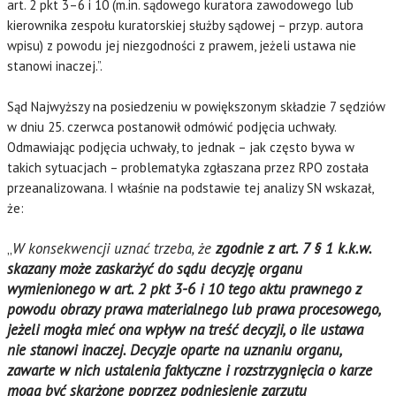
art. 2 pkt 3–6 i 10 (m.in. sądowego kuratora zawodowego lub
kierownika zespołu kuratorskiej służby sądowej – przyp. autora
wpisu) z powodu jej niezgodności z prawem, jeżeli ustawa nie
stanowi inaczej.”.
Sąd Najwyższy na posiedzeniu w powiększonym składzie 7 sędziów
w dniu 25. czerwca postanowił odmówić podjęcia uchwały.
Odmawiając podjęcia uchwały, to jednak – jak często bywa w
takich sytuacjach – problematyka zgłaszana przez RPO została
przeanalizowana. I właśnie na podstawie tej analizy SN wskazał,
że:
„
W konsekwencji uznać trzeba, że
zgodnie z art. 7 § 1 k.k.w.
skazany może zaskarżyć do sądu decyzję organu
wymienionego w art. 2 pkt 3-6 i 10 tego aktu prawnego z
powodu obrazy prawa materialnego lub prawa procesowego,
jeżeli mogła mieć ona wpływ na treść decyzji, o ile ustawa
nie stanowi inaczej. Decyzje oparte na uznaniu organu,
zawarte w nich ustalenia faktyczne i rozstrzygnięcia o karze
mogą być skarżone poprzez podniesienie zarzutu