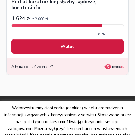
© Made by DSKS Frontis
Wykorzystujemy ciasteczka (cookies) w celu gromadzenia
Dolnośląskie Stowarzyszenie Kuratorów Sądowych FRONTIS
Fundacja PROBARE
informacji związanych z korzystaniem z serwisu. Stosowane przez
Krajowe Stowarzyszenie Zawodowych Kuratorów Sądowych
nas pliki typu cookies umożliwiają utrzymanie sesji po
Wielkopolskie Stowarzyszenie Kuratorów Sądowych
zalogowaniu. Można wyłączyć ten mechanizm w ustawieniach
Pomorskie Stowarzyszenie Zawodowych Kuratorów Sądowych