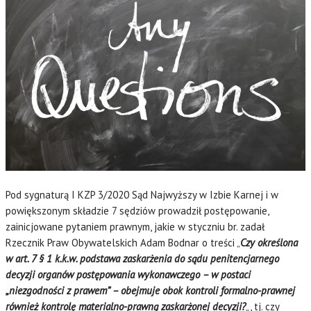
Pod sygnaturą I KZP 3/2020 Sąd Najwyższy w Izbie Karnej i w
powiększonym składzie 7 sędziów prowadził postępowanie,
zainicjowane pytaniem prawnym, jakie w styczniu br. zadał
Rzecznik Praw Obywatelskich Adam Bodnar o treści „
Czy określona
w art. 7 § 1 k.k.w. podstawa zaskarżenia do sądu penitencjarnego
decyzji organów postępowania wykonawczego – w postaci
„niezgodności z prawem” – obejmuje obok kontroli formalno-prawnej
również kontrolę materialno-prawną zaskarżonej decyzji?
„, tj. czy