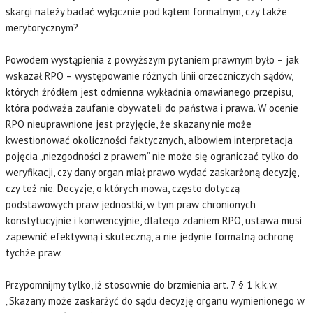
skargi należy badać wyłącznie pod kątem formalnym, czy także
merytorycznym?
Powodem wystąpienia z powyższym pytaniem prawnym było – jak
wskazał RPO – występowanie różnych linii orzeczniczych sądów,
których źródłem jest odmienna wykładnia omawianego przepisu,
która podważa zaufanie obywateli do państwa i prawa. W ocenie
RPO nieuprawnione jest przyjęcie, że skazany nie może
kwestionować okoliczności faktycznych, albowiem interpretacja
pojęcia „niezgodności z prawem” nie może się ograniczać tylko do
weryfikacji, czy dany organ miał prawo wydać zaskarżoną decyzję,
czy też nie. Decyzje, o których mowa, często dotyczą
podstawowych praw jednostki, w tym praw chronionych
konstytucyjnie i konwencyjnie, dlatego zdaniem RPO, ustawa musi
zapewnić efektywną i skuteczną, a nie jedynie formalną ochronę
tychże praw.
Przypomnijmy tylko, iż stosownie do brzmienia art. 7 § 1 k.k.w.
„Skazany może zaskarżyć do sądu decyzję organu wymienionego w