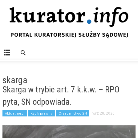
skarga
Skarga w trybie art. 7 k.k.w. – RPO
pyta, SN odpowiada.
Aktualności
Kącik prawny
Orzecznictwo SN
wrz 28, 2020