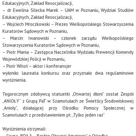
Edukacyjnych, Zakład Resocjalizacji,
– dr Ewelina Silecka Marek – UAM w Poznaniu, Wydział Studiów
Edukacyjnych, Zakład Resocjalizacji,
– Wojciech Mroczkowski – Prezes Wielkopolskiego Stowarzyszenia
Kuratorów Sądowych w Poznaniu,
– Marcin Iwanowski – członek zarządu Wielkopolskiego
Stowarzyszenia Kuratorów Sądowych w Poznaniu,
– Piotr Mania – Zastępca Naczelnika Wydziału Prewencji Komendy
Wojewódzkiej Policji w Poznaniu,
– Piotr Witoń – aktor i konferansjer
wyłoniło laureata konkursu oraz przyznało dwa regulaminowe
wyróżnienia.
Tegorocznym zdobywcą statuetki „Otwartej dłoni” został Zespół
„ANIOŁY” z Grupą PaT w Szamotułach ze Świetlicy Środowiskowej
„Anioły”, działającej przy Ośrodku Pomocy Społecznej w
Szamotułach z przedstawieniem pt. „Tylko jeden raz”
Wyróżnienia otrzymali:
– Grupa „BOA 3 – Bardzo Otwarci Amatorzy” z Ośrodka