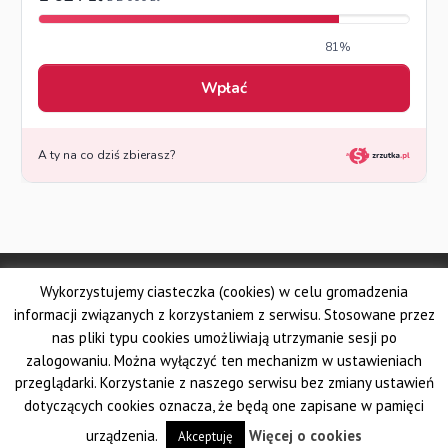
© Made by DSKS Frontis
Wykorzystujemy ciasteczka (cookies) w celu gromadzenia
Dolnośląskie Stowarzyszenie Kuratorów Sądowych FRONTIS
Fundacja PROBARE
informacji związanych z korzystaniem z serwisu. Stosowane przez
Krajowe Stowarzyszenie Zawodowych Kuratorów Sądowych
nas pliki typu cookies umożliwiają utrzymanie sesji po
Wielkopolskie Stowarzyszenie Kuratorów Sądowych
zalogowaniu. Można wyłączyć ten mechanizm w ustawieniach
Pomorskie Stowarzyszenie Zawodowych Kuratorów Sądowych
przeglądarki. Korzystanie z naszego serwisu bez zmiany ustawień
Śląskie Stowarzyszenie Kuratorów Sądowych AUXILIUM
dotyczących cookies oznacza, że będą one zapisane w pamięci
Krakowskie Stowarzyszenie Kuratorów Sądowych
urządzenia.
Więcej o cookies
Akceptuję
Ogólnopolski Związek Zawodowy Kuratorów Sądowych