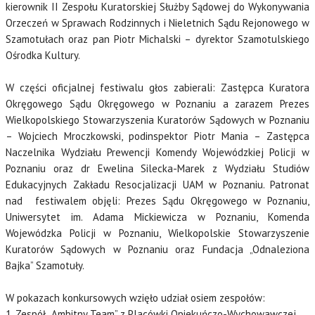
kierownik II Zespołu Kuratorskiej Służby Sądowej do Wykonywania
Orzeczeń w Sprawach Rodzinnych i Nieletnich Sądu Rejonowego w
Szamotułach oraz pan Piotr Michalski – dyrektor Szamotulskiego
Ośrodka Kultury.
W części oficjalnej festiwalu głos zabierali: Zastępca Kuratora
Okręgowego Sądu Okręgowego w Poznaniu a zarazem Prezes
Wielkopolskiego Stowarzyszenia Kuratorów Sądowych w Poznaniu
– Wojciech Mroczkowski, podinspektor Piotr Mania – Zastępca
Naczelnika Wydziału Prewencji Komendy Wojewódzkiej Policji w
Poznaniu oraz dr Ewelina Silecka-Marek z Wydziału Studiów
Edukacyjnych Zakładu Resocjalizacji UAM w Poznaniu. Patronat
nad festiwalem objęli: Prezes Sądu Okręgowego w Poznaniu,
Uniwersytet im. Adama Mickiewicza w Poznaniu, Komenda
Wojewódzka Policji w Poznaniu, Wielkopolskie Stowarzyszenie
Kuratorów Sądowych w Poznaniu oraz Fundacja „Odnaleziona
Bajka” Szamotuły.
W pokazach konkursowych wzięło udział osiem zespołów:
1. Zespół „Ambitny Team” z Placówki Opiekuńczo-Wychowawczej