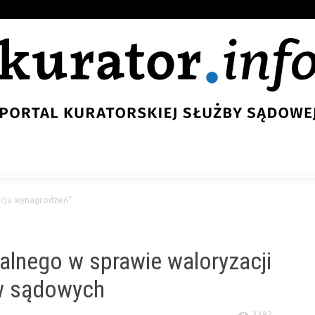
acja wynagrodzeń"
alnego w sprawie waloryzacji
w sądowych
3397