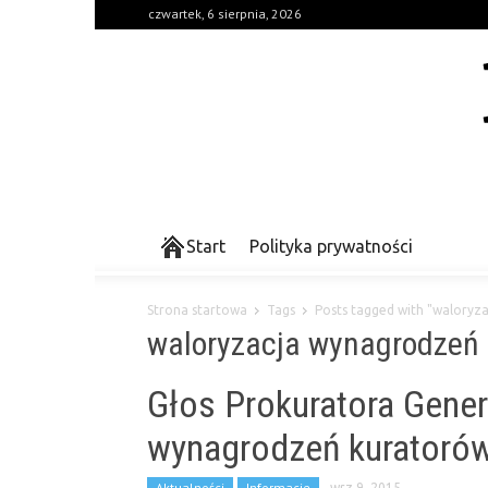
czwartek, 6 sierpnia, 2026
Start
Polityka prywatności
Strona startowa
Tags
Posts tagged with "waloryz
waloryzacja wynagrodzeń
Głos Prokuratora Gener
wynagrodzeń kuratoró
Aktualności
Informacje
wrz 9, 2015