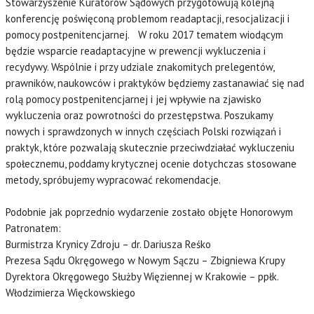
Stowarzyszenie Kuratorów Sądowych przygotowują kolejną
konferencję poświęconą problemom readaptacji, resocjalizacji i
pomocy postpenitencjarnej. W roku 2017 tematem wiodącym
będzie wsparcie readaptacyjne w prewencji wykluczenia i
recydywy. Wspólnie i przy udziale znakomitych prelegentów,
prawników, naukowców i praktyków będziemy zastanawiać się nad
rolą pomocy postpenitencjarnej i jej wpływie na zjawisko
wykluczenia oraz powrotności do przestępstwa. Poszukamy
nowych i sprawdzonych w innych częściach Polski rozwiązań i
praktyk, które pozwalają skutecznie przeciwdziałać wykluczeniu
społecznemu, poddamy krytycznej ocenie dotychczas stosowane
metody, spróbujemy wypracować rekomendacje.
Podobnie jak poprzednio wydarzenie zostało objęte Honorowym
Patronatem:
Burmistrza Krynicy Zdroju – dr. Dariusza Reśko
Prezesa Sądu Okręgowego w Nowym Sączu – Zbigniewa Krupy
Dyrektora Okręgowego Służby Więziennej w Krakowie – ppłk.
Włodzimierza Więckowskiego