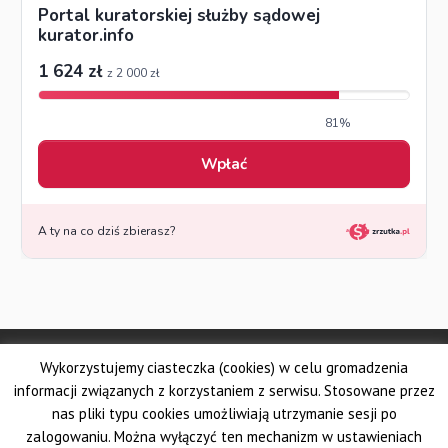
© Made by DSKS Frontis
Wykorzystujemy ciasteczka (cookies) w celu gromadzenia
Dolnośląskie Stowarzyszenie Kuratorów Sądowych FRONTIS
Fundacja PROBARE
informacji związanych z korzystaniem z serwisu. Stosowane przez
Krajowe Stowarzyszenie Zawodowych Kuratorów Sądowych
nas pliki typu cookies umożliwiają utrzymanie sesji po
Wielkopolskie Stowarzyszenie Kuratorów Sądowych
zalogowaniu. Można wyłączyć ten mechanizm w ustawieniach