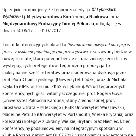
Uprzejmie informujemy, że tegoroczna edycja
XI
Lęborskich
Wydarzeń
tj.
Międzynarodowa Konferencja Naukowa
oraz
Międzynarodowy Probacyjny Turniej Piłkarski
, odbędą się w
dniach 30.06.17 r. – 01.07.2017r.
Temat konferencyjnych obrad to
Poszukiwanie nowych koncepcji w
pracy
z osobami popełniającymi przestępstwa,
realizowany będzie w
nowej formule, która polegać będzie min. na zmniejszeniu liczby
występujących prelegentów. Tegoroczna propozycja
to
maksymalnie sześć referatów oraz moderowana dyskusja przez
prof. Piotr Chomczyńskiego (Uniwersytet Łódzki) oraz dr Michała
Szykuta (UMK w Toruniu, ZKSS w Lęborku). Wśród tegorocznych
konferencyjnych gości witamy szczególnie
prof. Rogera Guya
(Uniwersytet Północna Karolina, Stany Zjednoczone),
prof.
Jarosława Utrata – Mileckiego (IPSIR Uniwersytet Warszawski),
Madeline Petrillo (Uniwersytet w Portsmouth, Wielka Brytania) oraz
koleżanki i kolegów z Ukrainy, Wielkiej Brytanii oraz Niemiec. Dzień
konferencyjny podsumowujemy
na integracyjnym spotkaniu w
Klubie Różana, natomiast 01.07.2017 r. spotykamy się wieczorem na