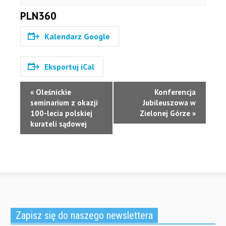
PLN360
Kalendarz Google
Eksportuj iCal
Wydarzenie
«
Oleśnickie
Konferencja
Nawigacja
seminarium z okazji
Jubileuszowa w
100-lecia polskiej
Zielonej Górze
»
kurateli sądowej
Zapisz się do naszego newslettera