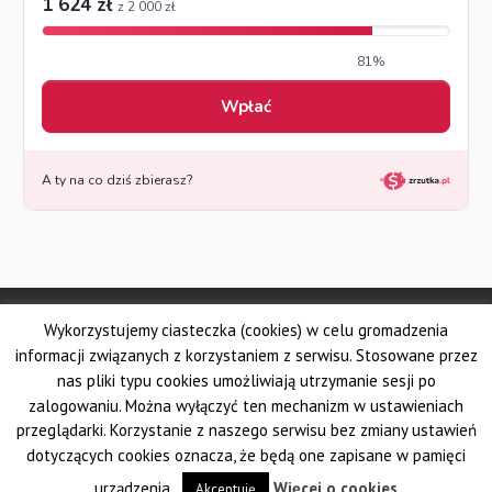
© Made by DSKS Frontis
Wykorzystujemy ciasteczka (cookies) w celu gromadzenia
Dolnośląskie Stowarzyszenie Kuratorów Sądowych FRONTIS
Fundacja PROBARE
informacji związanych z korzystaniem z serwisu. Stosowane przez
Krajowe Stowarzyszenie Zawodowych Kuratorów Sądowych
nas pliki typu cookies umożliwiają utrzymanie sesji po
Wielkopolskie Stowarzyszenie Kuratorów Sądowych
zalogowaniu. Można wyłączyć ten mechanizm w ustawieniach
Pomorskie Stowarzyszenie Zawodowych Kuratorów Sądowych
przeglądarki. Korzystanie z naszego serwisu bez zmiany ustawień
Śląskie Stowarzyszenie Kuratorów Sądowych AUXILIUM
dotyczących cookies oznacza, że będą one zapisane w pamięci
Krakowskie Stowarzyszenie Kuratorów Sądowych
urządzenia.
Więcej o cookies
Akceptuję
Ogólnopolski Związek Zawodowy Kuratorów Sądowych