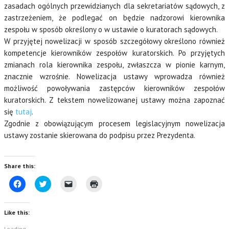
zasadach ogólnych przewidzianych dla sekretariatów sądowych, z
zastrzeżeniem, że podlegać on będzie nadzorowi kierownika
zespołu w sposób określony o w ustawie o kuratorach sądowych.
W przyjętej nowelizacji w sposób szczegółowy określono również
kompetencje kierowników zespołów kuratorskich. Po przyjętych
zmianach rola kierownika zespołu, zwłaszcza w pionie karnym,
znacznie wzrośnie. Nowelizacja ustawy wprowadza również
możliwość powoływania zastępców kierowników zespołów
kuratorskich. Z tekstem nowelizowanej ustawy można zapoznać
się
tutaj
.
Zgodnie z obowiązującym procesem legislacyjnym nowelizacja
ustawy zostanie skierowana do podpisu przez Prezydenta.
Share this:
C
C
C
C
l
l
l
l
i
i
i
i
c
c
c
c
k
k
k
k
Like this:
t
t
t
t
o
o
o
o
Loading...