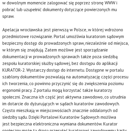
w dowolnym momencie zalogować się poprzez stronę WWW i
pobrać lub uzupełnić dokumenty dotyczące powierzonych mu
spraw.
Apelacja wrocławska jest pierwszą w Polsce, w której wdrożono
przedmiotowe rozwiązanie. Portal umożliwia kuratorom sądowym
bezpieczny dostęp do prowadzonych spraw, niezależnie od miejsca,
w którym się znajdują. Zatem możliwe jest sporządzanie
dokumentacji w prowadzonych sprawach także poza siedzibą
zespołu kuratorskiej służby sądowej, bez dostępu do aplikacji
KURATOR-2. Wystarczy dostęp do internetu. Dostępne w portalu
szablony dokumentów pozwalają na automatyzację części procesu
ich tworzenia, co powinno przyczynić się do zwiększenia poziomu
ergonomii pracy. Z portalu mogą korzystać także kuratorzy
społeczni. Znaczna ich część jest aktywna zawodowo, co utrudnia
im dotarcie do dyżurujących w sądach kuratorów zawodowych.
Często mieszkają w miejscowościach znacznie oddalonych od
siedziby sądu. Dzięki Portalowi Kuratorów Sądowych możliwa
jest bezpieczna elektroniczna wymiana dokumentów. Kurator
społeczny może tą drogą przesyłać kuratorowi zawodowemu karty