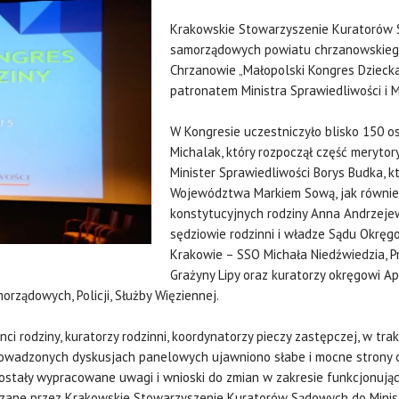
Krakowskie Stowarzyszenie Kuratorów 
samorządowych powiatu chrzanowskiego 
Chrzanowie „Małopolski Kongres Dziecka
patronatem Ministra Sprawiedliwości i
W Kongresie uczestniczyło blisko 150 o
Michalak, który rozpoczął część meryt
Minister Sprawiedliwości Borys Budka, 
Województwa Markiem Sową, jak również
konstytucyjnych rodziny Anna Andrzejew
sędziowie rodzinni i władze Sądu Okrę
Krakowie – SSO Michała Niedźwiedzia, 
Grażyny Lipy oraz kuratorzy okręgowi Ap
ządowych, Policji, Służby Więziennej.
nci rodziny, kuratorzy rodzinni, koordynatorzy pieczy zastępczej, w tr
W prowadzonych dyskusjach panelowych ujawniono słabe i mocne stro
 zostały wypracowane uwagi i wnioski do zmian w zakresie funkcjonując
kazane przez Krakowskie Stowarzyszenie Kuratorów Sądowych do Minis