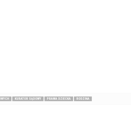
OWYCH
KURATOR SĄDOWY
PRAWA DZIECKA
RODZINA