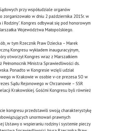
Sądowych przy współudziale organów
zorganizowało w dniu 2 października 2015r. w
 i Rodziny”. Kongres odbywał się pod honorowym
 Marszałka Województwa Małopolskiego.
sób, w tym Rzecznik Praw Dziecka – Marek
oryczną Kongresu wykładem inauguracyjnym,
który otworzył Kongres wraz z Marszałkiem
 Pełnomocnik Ministra Sprawiedliwości ds.
ska. Ponadto w Kongresie wzięli udział
gowego w Krakowie w osobie v-ce prezesa SO w
Prezes Sądu Rejonowego w Chrzanowie – SSR
elacji Krakowskiej. Gośćmi Kongresu byli również
akcie kongresu przedstawili swoją charakterystykę
ny obowiązujących unormowań prawnych
ej Ustawy o wspieraniu rodziny i systemie pieczy
terstwa Sprawiedliwości, biura Rzecznika Praw