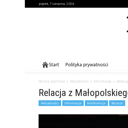
piątek, 7 sierpnia, 2026
Start
Polityka prywatności
Strona startowa
Aktualności
Informacje
Relacj
Relacja z Małopolskieg
Aktualności
Informacje
Konferencje
Relacje