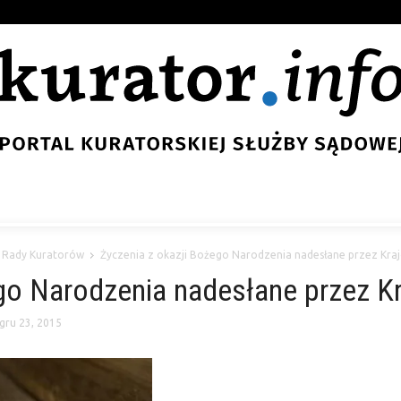
 Rady Kuratorów
Życzenia z okazji Bożego Narodzenia nadesłane przez Kr
ego Narodzenia nadesłane przez K
gru 23, 2015