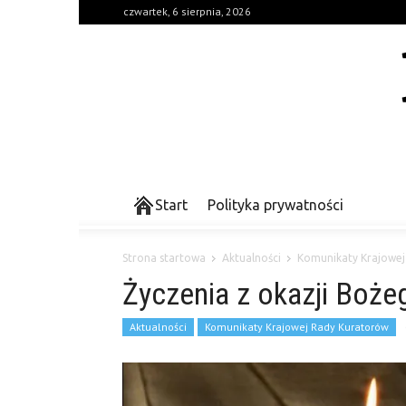
czwartek, 6 sierpnia, 2026
Start
Polityka prywatności
Strona startowa
Aktualności
Komunikaty Krajowej
Życzenia z okazji Boż
Aktualności
Komunikaty Krajowej Rady Kuratorów