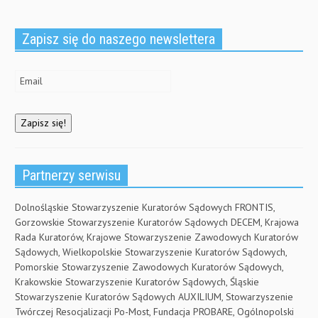
d
o
w
o
w
w
w
)
i
)
n
Zapisz się do naszego newslettera
d
o
w
)
Partnerzy serwisu
Dolnośląskie Stowarzyszenie Kuratorów Sądowych FRONTIS,
Gorzowskie Stowarzyszenie Kuratorów Sądowych DECEM, Krajowa
Rada Kuratorów, Krajowe Stowarzyszenie Zawodowych Kuratorów
Sądowych, Wielkopolskie Stowarzyszenie Kuratorów Sądowych,
Pomorskie Stowarzyszenie Zawodowych Kuratorów Sądowych,
Krakowskie Stowarzyszenie Kuratorów Sądowych, Śląskie
Stowarzyszenie Kuratorów Sądowych AUXILIUM, Stowarzyszenie
Twórczej Resocjalizacji Po-Most, Fundacja PROBARE, Ogólnopolski