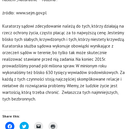
źródło: www.sejm.gov.pl
Kuratorzy sądowi zdecydowanie należą do tych, którzy działają na
rzecz ochrony życia, często płacąc za to najwyższą cenę. Jesteśmy
blisko tych słabych, krzywdzonych i tych, którzy niestety krzywdzą.
Kuratorska służba sądowa wykonuje obowiązki wynikające z
orzeczeń sądów w terenie, bo tylko tak może skutecznie
realizować stawiane przed nią zadania. Na koniec 2015r.
prowadziliśmy ponad pół miliona spraw. W minionym roku
wykonaliśmy też blisko 630 tysięcy wywiadów środowiskowych. Za
każdą z tych czynności stoją najczęściej skomplikowane relacje i
niełatwe do rozwiązania problemy. Wiemy, że ludzkie życie jest
wartością, którą trzeba chronić. Zwłaszcza tych najmniejszych,
tych bezbronnych.
Share this:
C
C
C
C