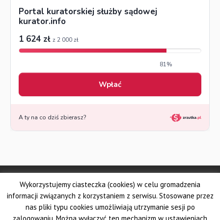
© Made by DSKS Frontis
Wykorzystujemy ciasteczka (cookies) w celu gromadzenia
Dolnośląskie Stowarzyszenie Kuratorów Sądowych FRONTIS
Fundacja PROBARE
informacji związanych z korzystaniem z serwisu. Stosowane przez
Krajowe Stowarzyszenie Zawodowych Kuratorów Sądowych
nas pliki typu cookies umożliwiają utrzymanie sesji po
Wielkopolskie Stowarzyszenie Kuratorów Sądowych
zalogowaniu. Można wyłączyć ten mechanizm w ustawieniach