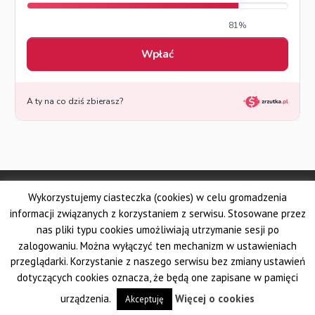
© Made by DSKS Frontis
Wykorzystujemy ciasteczka (cookies) w celu gromadzenia
Dolnośląskie Stowarzyszenie Kuratorów Sądowych FRONTIS
Fundacja PROBARE
informacji związanych z korzystaniem z serwisu. Stosowane przez
Krajowe Stowarzyszenie Zawodowych Kuratorów Sądowych
nas pliki typu cookies umożliwiają utrzymanie sesji po
Wielkopolskie Stowarzyszenie Kuratorów Sądowych
zalogowaniu. Można wyłączyć ten mechanizm w ustawieniach
Pomorskie Stowarzyszenie Zawodowych Kuratorów Sądowych
przeglądarki. Korzystanie z naszego serwisu bez zmiany ustawień
Śląskie Stowarzyszenie Kuratorów Sądowych AUXILIUM
dotyczących cookies oznacza, że będą one zapisane w pamięci
Krakowskie Stowarzyszenie Kuratorów Sądowych
urządzenia.
Więcej o cookies
Akceptuję
Ogólnopolski Związek Zawodowy Kuratorów Sądowych