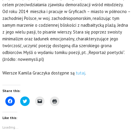
celem przeciwdziałania zjawisku demoralizacji wśród młodzieży.
Od roku 2014 mieszka i pracuje w Gryficach – miasto w północno –
zachodniej Polsce, w woj. zachodniopomorskim, realizując tym
samym marzenie o codziennej bliskości z nadbałtycką plażą. Jedna
z jego wielu pasji, to pisanie wierszy. Stara się poprzez swoisty
minimalizm oraz ładunek emocjonalny, charakteryzujące jego
twórczość, uczynić poezję dostępną dla szerokiego grona
odbiorców. Myśli o wydaniu tomiku poezji, pt. „Reportaż poetycki”.
(źródło: nowemysli.pl)
Wiersze Kamila Graczyka dostępne są
tutaj
.
Share this:
C
C
C
C
l
l
l
l
i
i
i
i
c
c
c
c
k
k
k
k
Like this:
t
t
t
t
o
o
o
o
s
s
e
p
Loading...
h
h
m
r