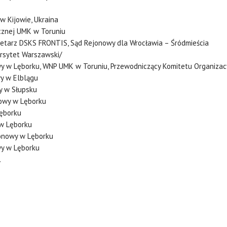
w Kijowie, Ukraina
ecznej UMK w Toruniu
retarz DSKS FRONTIS, Sąd Rejonowy dla Wrocławia – Śródmieścia
rsytet Warszawski/
wy w Lęborku, WNP UMK w Toruniu, Przewodniczący Komitetu Organiza
wy w Elblągu
y w Słupsku
nowy w Lęborku
Lęborku
 w Lęborku
jonowy w Lęborku
wy w Lęborku
.