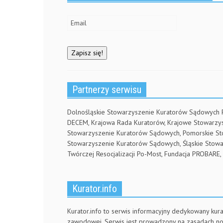
n
d
e
d
o
w
o
w
w
w
)
i
)
n
d
o
w
)
Partnerzy serwisu
Dolnośląskie Stowarzyszenie Kuratorów Sądowych
DECEM, Krajowa Rada Kuratorów, Krajowe Stowarz
Stowarzyszenie Kuratorów Sądowych, Pomorskie S
Stowarzyszenie Kuratorów Sądowych, Śląskie Stow
Twórczej Resocjalizacji Po-Most, Fundacja PROBA
Kurator.info
Kurator.info to serwis informacyjny dedykowany kura
zawodowej. Serwis jest prowadzony na zasadach n