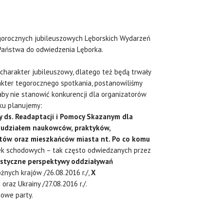
gorocznych jubileuszowych Lęborskich Wydarzeń
ć Państwa do odwiedzenia Lęborka.
harakter jubileuszowy, dlatego też będą trwały
akter tegorocznego spotkania, postanowiliśmy
aby nie stanowić konkurencji dla organizatorów
oku planujemy:
y ds. Readaptacji i Pomocy Skazanym dla
 udziałem naukowców, praktyków,
tów oraz mieszkańców miasta nt. Po co komu
ek schodowych – tak często odwiedzanych przez
styczne perspektywy oddziaływań
żnych krajów /26.08.2016 r./,
X
oraz Ukrainy /27.08.2016 r./.
zowe party.