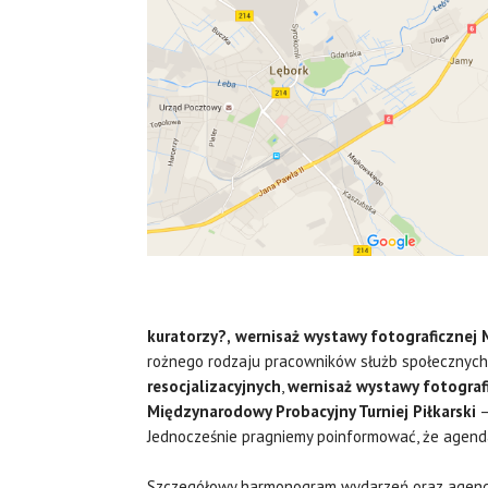
kuratorzy?,
wernisaż wystawy fotograficznej 
rożnego rodzaju pracowników służb społecznych 
resocjalizacyjnych
,
wernisaż wystawy fotografi
Międzynarodowy Probacyjny Turniej Piłkarski
–
Jednocześnie pragniemy poinformować, że agenda
Szczegółowy harmonogram wydarzeń oraz agenda 