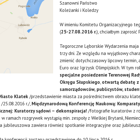
Szanowni Państwo
Koleżanki i Koledzy
W imieniu Komitetu Organizacyjnego te
(
25-27.08.2016 r.
), chciałbym zaprosi
Tegoroczne Lęborskie Wydarzenia maja c
trzy dni. Ze względu na wyjątkowy char
zmienić dotychczasowy lipcowy termin, 
Euro oraz Igrzysk Olimpijskich. W tym r
specjalne posiedzenie Terenowej Rad
Okręgu Słupskiego
,
otwartą debatę z
samorządowców, publicystów, studen
Miasto Klatek
/przedstawienie miasta za pośrednictwem obrazu klat
/25.08.2016 r./,
Międzynarodową Konferencję Naukową: Komparaty
cznej: Kuratorzy sądowi – dekonspiracja!
/fotografie kuratorów z ro
 w ramach rozgrywek wystąpią min. zespoły z Wielkiej Brytanii, Niemiec 
 jubileuszowa zawiera również spotkanie integracyjne oraz jubileus
konferencji zostaną przedstawione do 10 lipca 2016 r.