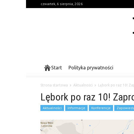
czwartek, 6 sierpnia, 2026
Start
Polityka prywatności
Strona startowa
Aktualności
Lębork po raz 10! Za
Lębork po raz 10! Zapr
Aktualności
Informacje
Konferencje
Zapowiedz