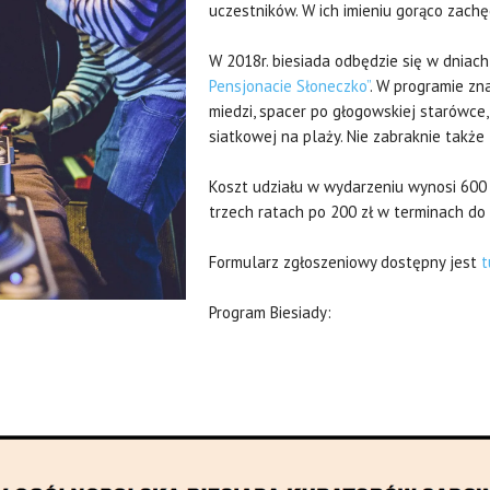
uczestników. W ich imieniu gorąco zach
W 2018r. biesiada odbędzie się w dniac
Pensjonacie Słoneczko”
. W programie zna
miedzi, spacer po głogowskiej starówce, r
siatkowej na plaży. Nie zabraknie takż
Koszt udziału w wydarzeniu wynosi 600 
trzech ratach po 200 zł w terminach do 
Formularz zgłoszeniowy dostępny jest
t
Program Biesiady: