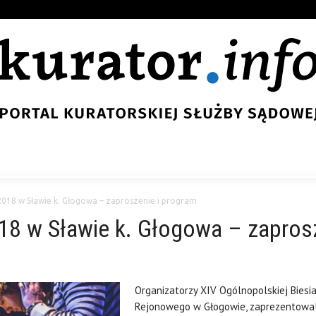
2018 w Sławie k. Głogowa – zaproszenie i program
18 w Sławie k. Głogowa – zapros
7
Organizatorzy XIV Ogólnopolskiej Bies
Rejonowego w Głogowie, zaprezentowali