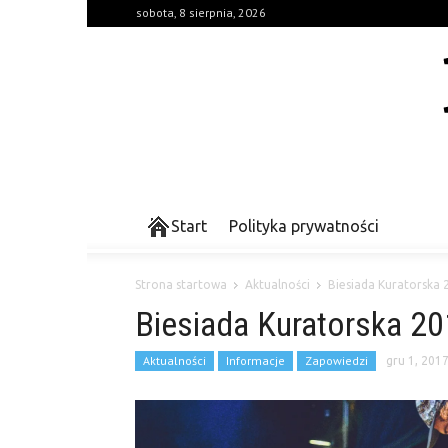
sobota, 8 sierpnia, 2026
Start
Polityka prywatności
Strona startowa
Aktualności
Biesiada Kuratorska 
Biesiada Kuratorska 20
Aktualności
Informacje
Zapowiedzi
gru 1, 201