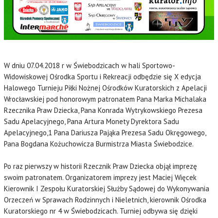
W dniu 07.04.2018 r w Świebodzicach w hali Sportowo-
Widowiskowej Ośrodka Sportu i Rekreacji odbędzie się X edycja
Halowego Turnieju Piłki Nożnej Ośrodków Kuratorskich z Apelacji
Wrocławskiej pod honorowym patronatem Pana Marka Michalaka
Rzecznika Praw Dziecka, Pana Konrada Wytrykowskiego Prezesa
Sadu Apelacyjnego, Pana Artura Monety Dyrektora Sadu
Apelacyjnego,1 Pana Dariusza Pająka Prezesa Sadu Okręgowego,
Pana Bogdana Kożuchowicza Burmistrza Miasta Świebodzice.
Po raz pierwszy w historii Rzecznik Praw Dziecka objął imprezę
swoim patronatem. Organizatorem imprezy jest Maciej Więcek
Kierownik I Zespołu Kuratorskiej Służby Sądowej do Wykonywania
Orzeczeń w Sprawach Rodzinnych i Nieletnich, kierownik Ośrodka
Kuratorskiego nr 4 w Świebodzicach. Turniej odbywa się dzięki