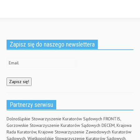
n
n
e
)
n
e
n
e
w
s
w
w
i
w
i
n
i
n
n
n
d
e
d
o
w
o
w
w
w
)
i
)
n
Zapisz się do naszego newslettera
d
o
w
)
Partnerzy serwisu
Dolnośląskie Stowarzyszenie Kuratorów Sądowych FRONTIS,
Gorzowskie Stowarzyszenie Kuratorów Sądowych DECEM, Krajowa
Rada Kuratorów, Krajowe Stowarzyszenie Zawodowych Kuratorów
Sądowych, Wielkopolskie Stowarzyszenie Kuratorów Sądowych,