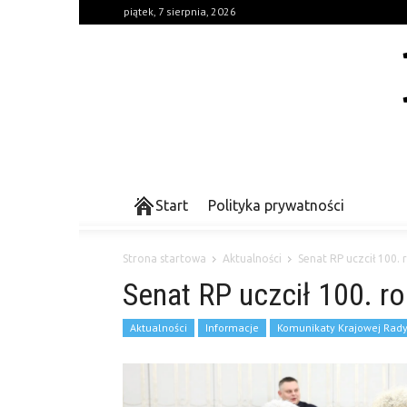
piątek, 7 sierpnia, 2026
Start
Polityka prywatności
Strona startowa
Aktualności
Senat RP uczcił 100. 
Senat RP uczcił 100. r
Aktualności
Informacje
Komunikaty Krajowej Rad