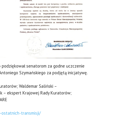
o podziękował senatorom za godne uczczenie
Antoniego Szymańskiego za podjętą inicjatywę.
uratorów; Waldemar Saliński –
ak – ekspert Krajowej Rady Kuratorów;
BARE
ostatnich-transmisji/