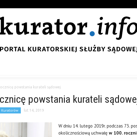
rocznicę powstania kurateli sądowej
ocznicę powstania kurateli sądowe
y Kuratorów
lut 14, 2019
W dniu 14. lutego 2019r. podczas 73. po
okolicznościową uchwałę
w 100. roczni