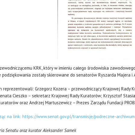
rzewodniczącemu KRK, który w imieniu całego środowiska zawodoweg
ne podziękowania zostały skierowane do senatorów Ryszarda Majera i 
 reprezentowali: Grzegorz Kozera – przewodniczący Krajowej Rady K
nata Cieszko – sekretarz Krajowej Rady Kuratorów; Krzysztof Stasi
Kuratorów oraz Andrzej Martuszewicz – Prezes Zarządu Fundacji PRO
c na link: https://www.senat.gov.pl/transmisje/podreczne-archiwum-
ria Senatu oraz kurator Aleksander Samek