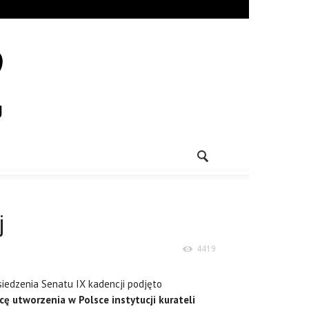
j
4419
siedzenia Senatu IX kadencji podjęto
cę utworzenia w Polsce instytucji kurateli