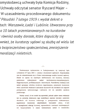
pomysłodawcą uchwały była Komisja Rodziny,
kt Uchwały odczytał senator Ryszard Majer –
j. W uzasadnieniu procedowanego dokumentu
 Piłsudski 7 lutego 1919 r. wydał dekret o
ach: Warszawie, Łodzi i Lublinie. Utworzono przy
po 10 latach przemianowanych na kuratorów
ł również osoby dorosłe, które dopuściły się
wnież, że
kuratorzy sądowi są służbą od wielu lat
a bezpieczeństwo społeczeństwa, zmniejszenie
moralizacji nieletnich.