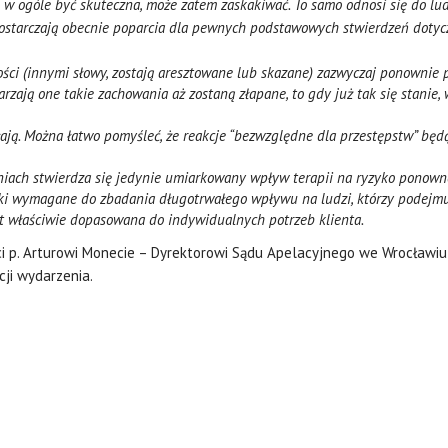
e w ogóle być skuteczna, może zatem zaskakiwać. To samo odnosi się do lud
dostarczają obecnie poparcia dla pewnych podstawowych stwierdzeń dotycz
ości (innymi słowy, zostają aresztowane lub skazane) zazwyczaj ponownie p
tarzają one takie zachowania aż zostaną złapane, to gdy już tak się stanie
łają. Można łatwo pomyśleć, że reakcje “bezwzględne dla przestępstw” będ
niach stwierdza się jedynie umiarkowany wpływ terapii na ryzyko ponow
unki wymagane do zbadania długotrwałego wpływu na ludzi, którzy pode
jest właściwie dopasowana do indywidualnych potrzeb klienta.
i p. Arturowi Monecie – Dyrektorowi Sądu Apelacyjnego we Wrocławiu 
ji wydarzenia.