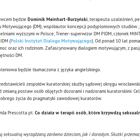
iowcem będzie
Dominik Meinhart-Burzyński
, terapeuta uzależnień, p
u Motywującego (DM), współautor koncepcji podyplomowych studiów 
elniami wyższymi w Polsce, Trener-superwizor DM PIDM, członek MINT 
PIDM (
Polski Instytut Dialogu Motywującego
). Od ponad 10 lat pom
oc oraz ich rodzinom. Zafascynowany dialogiem motywującym, z pasją dz
ętności DM.
leniowa będzie tłumaczona z języka angielskiego.
zedstawicieli zespołów kuratorskiej służby sądowej okręgu wrocławsk
zmianą postaw osób objętych dozorami i nadzorami kuratorskimi. Cel
obrego życia do pragmatyki zawodowej kuratorów.
ida Prescotta pt.
Co działa w terapii osób, które krzywdzą seksual
ą seksualną wyrządzaną zarówno dzieciom, jak i dorosłym. Skutki przemoc