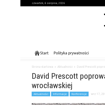
czwartek, 6 sierpnia, 2026
Start
Polityka prywatności
Strona startowa
Aktualności
David Prescott popro
David Prescott poprowa
wrocławskiej
Aktualności
Informacje
Konferencje
wrz 17, 20