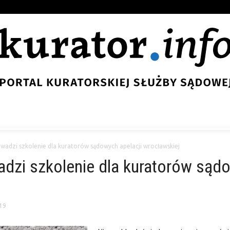
wadzi szkolenie dla kuratorów sądowych apelacji wrocławskiej
dzi szkolenie dla kuratorów sądo
19