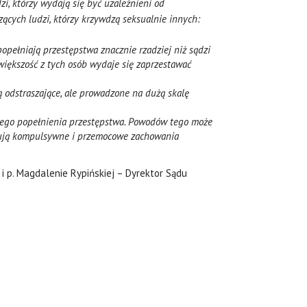
zi, którzy wydają się być uzależnieni od
ących ludzi, którzy krzywdzą seksualnie innych:
opełniają przestępstwa znacznie rzadziej niż sądzi
, większość z tych osób wydaje się zaprzestawać
ą odstraszające, ale prowadzone na dużą skalę
nego popełnienia przestępstwa. Powodów tego może
jmują kompulsywne i przemocowe zachowania
i p. Magdalenie Rypińskiej – Dyrektor Sądu