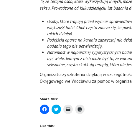
To, że terapia osób, które wykorzystują innych, moż
seksu. Prowadzone od kilkudziesięciu lat badania 
Osoby, które trafiają przed wymiar sprawiedliw
większość ludzi. Choć często zdarza się, że pow
takich działań.
Podejścia oparte na karaniu zazwyczaj nie dzia
badania tego nie potwierdzają.
Natomiast w najbardziej rygorystycznych bada
być wiele. Jednym z nich może być to, że war
seksualne, często skutkują terapią, która nie 
Organizatorzy szkolenia dziękują w szczególnośc
Okręgowego we Wrocławiu za pomoc w organizac
Share this:
C
C
C
C
l
l
l
l
i
i
i
i
c
c
c
c
k
k
k
k
Like this:
t
t
t
t
o
o
o
o