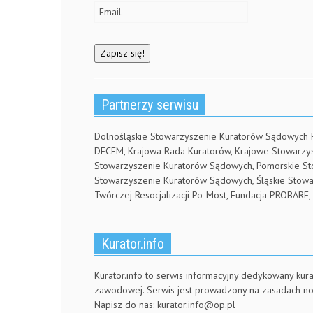
o
w
)
Partnerzy serwisu
Dolnośląskie Stowarzyszenie Kuratorów Sądowych
DECEM, Krajowa Rada Kuratorów, Krajowe Stowarz
Stowarzyszenie Kuratorów Sądowych, Pomorskie S
Stowarzyszenie Kuratorów Sądowych, Śląskie Stow
Twórczej Resocjalizacji Po-Most, Fundacja PROBA
Kurator.info
Kurator.info to serwis informacyjny dedykowany kura
zawodowej. Serwis jest prowadzony na zasadach n
Napisz do nas:
kurator.info@op.pl