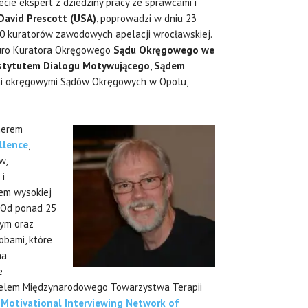
cie ekspert z dziedziny pracy ze sprawcami i
 David Prescott (USA)
, poprowadzi w dniu 23
00 kuratorów zawodowych apelacji wrocławskiej.
iuro Kuratora Okręgowego
Sądu Okręgowego we
nstytutem Dialogu Motywującego
,
Sądem
mi okręgowymi Sądów Okręgowych w Opolu,
nerem
ellence
,
w,
 i
em wysokiej
. Od ponad 25
łym oraz
obami, które
na
e
ycielem Międzynarodowego Towarzystwa Terapii
m
Motivational Interviewing Network of