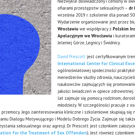
Niezwykle doświadczony i ceniony w świe
ofiarami przestępstw seksualnych –
dr
września 2019 r. szkolenie dla ponad 5
Wydarzenie organizowane jest przez b
Wrocławiu
we współpracy z
Polskim I
Apelacyjnym we Wrocławiu
i kuratora
Jeleniej Górze, Legnicy i Świdnicy.
David Prescott
jest certyfikowanym tre
International Center for Clinical Exc
ogólnoświatowej społeczności praktykó
menedżerów służby zdrowia, nauczycieli
naukowców zajmujących się promowani
jakości świadczeń w opiece zdrowotnej
lat zajmuje się pomocą rodzinom, doros
młodzieży. W szczególności pracuje z os
przemocy. Jego zainteresowania kliniczne i szkoleniowe skupiają się 
aniu Dialogu Motywującego i Modelu Dobrego Życia. Zajmuje się takż
ystania seksualnego oraz agresji. Dr Prescott jest członkiem założ
iation for the Treatment of Sex Offenders
). Jest również członkie