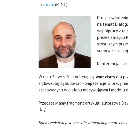
Trainers
(MINT).
Drugim szkolen
na temat Dialog
współpracy z ucz
prezes zarządu 
stosującym przem
superwizor umiej
Konferencja szko
W dniu 24 września odbędą się
warsztaty
dla pr
sądowej będą budować kompetencje w pracy nad 
stosowanych w dialogu motywującym i modelu d
Przedstawiamy fragment artykułu autorstwa Dav
Day):
Społeczeństwo jest słusznie zaniepokojone przemoc