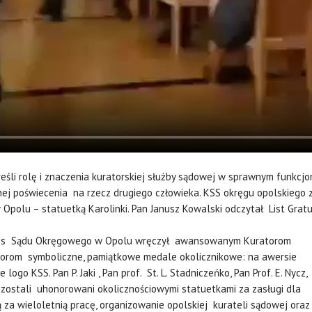
eśli rolę i znaczenia kuratorskiej służby sądowej w sprawnym funkcjo
łnej poświecenia na rzecz drugiego człowieka. KSS okręgu opolskieg
olu – statuetką Karolinki. Pan Janusz Kowalski odczytał List Gratul
ezes Sądu Okręgowego w Opolu wręczył awansowanym Kuratorom
torom symboliczne, pamiątkowe medale okolicznikowe: na awersie
e logo KSS. Pan P. Jaki , Pan prof. St. L. Stadniczeńko, Pan Prof. E. Nycz,
 zostali uhonorowani okolicznościowymi statuetkami za zasługi dla
ą za wieloletnią pracę, organizowanie opolskiej kurateli sądowej oraz