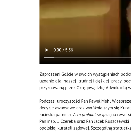
Zaproszeni Goście w swoich wystąpieniach podkr
uznanie dla naszej trudnej i ciężkiej pracy pe
przyznawaną przez Okręgową Izbę Adwokacką w Op
Podczas uroczystości Pan Paweł Mehl Wicepr
decyzje awansowe oraz wyróżniającym się Kura
łacińska paremia
Acta probant se ips
a, na rewersi
Pan insp. L. Czereba oraz Pan Jacek Ruszczewski
opolskiej kurateli sądowej. Szczególną statuetk