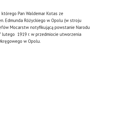
e którego Pan Waldemar Kotas ze
en. Edmunda Różyckiego w Opolu (w stroju
Szefów Mocarstw notyfikującą powstanie Narodu
7 lutego 1919 r. w przedmiocie utworzenia
u Okręgowego w Opolu.