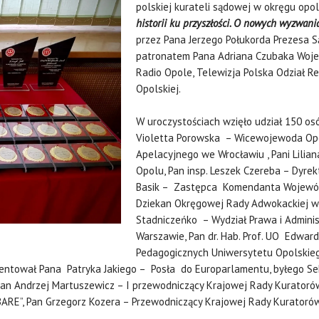
polskiej kurateli sądowej w okręgu opo
historii ku przyszłości. O nowych wyzwan
przez Pana Jerzego Połukorda Prezes
patronatem Pana Adriana Czubaka Woje
Radio Opole, Telewizja Polska Odział 
Opolskiej.
W uroczystościach wzięło udział 150 osó
Violetta Porowska – Wicewojewoda Opol
Apelacyjnego we Wrocławiu , Pani Lilia
Opolu, Pan insp. Leszek Czereba – Dyre
Basik – Zastępca Komendanta Wojewódzk
Dziekan Okręgowej Rady Adwokackiej w 
Stadniczeńko – Wydział Prawa i Admini
Warszawie, Pan dr. Hab. Prof. UO Edwa
Pedagogicznych Uniwersytetu Opolskieg
zentował Pana Patryka Jakiego – Posła do Europarlamentu, byłego Sek
Pan Andrzej Martuszewicz – I przewodniczący Krajowej Rady Kuratoró
OBARE”, Pan Grzegorz Kozera – Przewodniczący Krajowej Rady Kurator