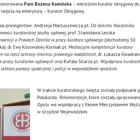
uhonorowana
Pani Bożena Kamińska
– wieloletni kurator okręgowy ds.
przejścia na emeryturę – Kurator Okręgowy.
nia prelegentów: Andrzeja Martuszewicza pt.
Od dekretu Naczelnika
mości kuratorskiej służby sądowej,
prof. Stanisława Leszka
nwencji o Prawach Dziecka w pracy kuratora sądowego
(obchodzimy 30.
), dr. Ewy Kosowskiej-Korniak pt.
Mediacyjne kompetencje kuratora
na rzecz ochrony interesu prawnego małoletnich,
dr
.
Łukasza Kwadran
w pracy kuratorów sądowych oraz
Rafała Sitarza pt.
Współpraca kurator
sektora pomocy społecznej i policji w województwie opolskim.
W trakcie kuratorskiego święta zostały podpisane 
Połukorda
Rekomendacj
e, które zostały opracowan
Opolu we współpracy z Panem Mieczysławem Wojtas
w Urzędzie Wojewódzkim.