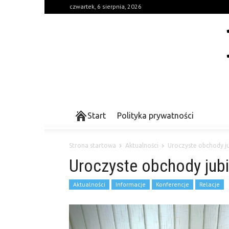
czwartek, 6 sierpnia, 2026
Start
Polityka prywatności
Strona startowa
Aktualności
Uroczyste obchody jub
Uroczyste obchody jubi
Aktualności
Informacje
Konferencje
Relacje