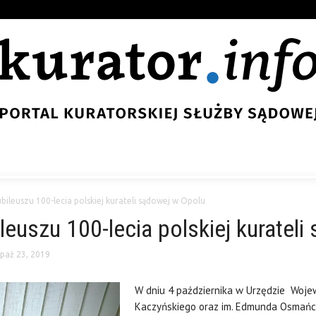
ileuszu 100-lecia polskiej kurateli sądowej w Opolu
leuszu 100-lecia polskiej kuratel
paź 23, 2019
W dniu 4 października w Urzędzie Woje
Kaczyńskiego oraz im. Edmunda Osmańcz