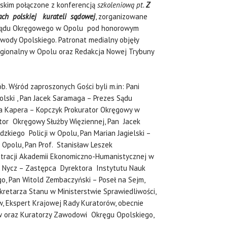
lskim połączone z konferencją
szkoleniową pt.
Z
iach polskiej kurateli sądowej
, zorganizowane
a Sądu Okręgowego w Opolu pod honorowym
wody Opolskiego. Patronat medialny objęły
Regionalny w Opolu oraz Redakcja Nowej Trybuny
b. Wśród zaproszonych Gości byli m.in: Pani
ski , Pan Jacek Saramaga – Prezes Sądu
na Kapera – Kopczyk Prokurator Okręgowy w
ktor Okręgowy Służby Więziennej, Pan Jacek
iego Policji w Opolu, Pan Marian Jagielski –
Opolu, Pan Prof. Stanisław Leszek
stracji Akademii Ekonomiczno-Humanistycznej w
rd Nycz – Zastępca Dyrektora Instytutu Nauk
o, Pan Witold Zembaczyński – Poseł na Sejm,
retarza Stanu w Ministerstwie Sprawiedliwości,
w, Ekspert Krajowej Rady Kuratorów, obecnie
ów oraz Kuratorzy Zawodowi Okręgu Opolskiego,