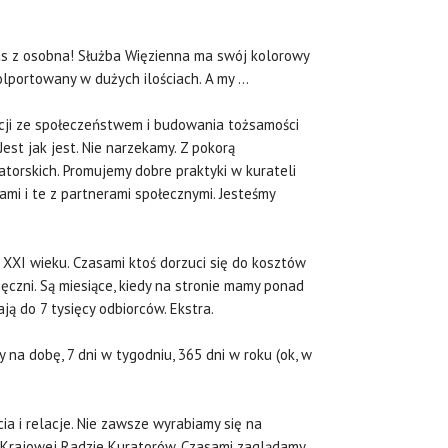
as z osobna! Służba Więzienna ma swój kolorowy
olportowany w dużych ilościach. A my …
cji ze społeczeństwem i budowania tożsamości
est jak jest. Nie narzekamy. Z pokorą
atorskich. Promujemy dobre praktyki w kurateli
mi i te z partnerami społecznymi. Jesteśmy
a XXI wieku. Czasami ktoś dorzuci się do kosztów
ięczni. Są miesiące, kiedy na stronie mamy ponad
ają do 7 tysięcy odbiorców. Ekstra.
 na dobę, 7 dni w tygodniu, 365 dni w roku (ok, w
ia i relacje. Nie zawsze wyrabiamy się na
 Krajowej Radzie Kuratorów. Czasami zaglądamy