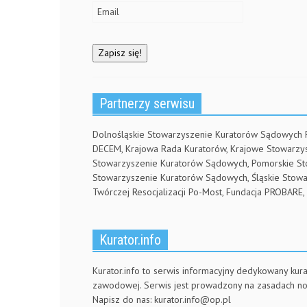
o
w
w
w
)
i
)
n
d
o
w
)
Partnerzy serwisu
Dolnośląskie Stowarzyszenie Kuratorów Sądowych
DECEM, Krajowa Rada Kuratorów, Krajowe Stowarz
Stowarzyszenie Kuratorów Sądowych, Pomorskie S
Stowarzyszenie Kuratorów Sądowych, Śląskie Stow
Twórczej Resocjalizacji Po-Most, Fundacja PROBA
Kurator.info
Kurator.info to serwis informacyjny dedykowany kura
zawodowej. Serwis jest prowadzony na zasadach n
Napisz do nas:
kurator.info@op.pl