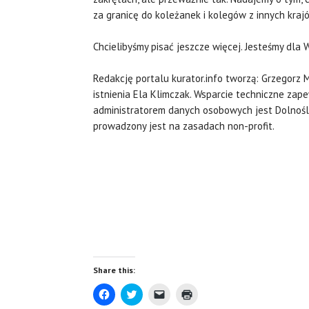
za granicę do koleżanek i kolegów z innych kraj
Chcielibyśmy pisać jeszcze więcej. Jesteśmy dla W
Redakcję portalu kurator.info tworzą: Grzegorz 
istnienia Ela Klimczak. Wsparcie techniczne zape
administratorem danych osobowych jest Dolnośl
prowadzony jest na zasadach non-profit.
Share this:
C
C
C
C
l
l
l
l