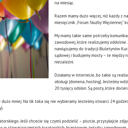
na miesiąc.
Razem mamy dużo więcej, niż każdy z n
miesięcznik „Forum Służby Więziennej” k
My mamy takie same potrzeby komunika
zawodowej, które realizujemy oddolnie. J
nawiązujemy do tradycji Biuletynów Kur
sądowej i budujemy mosty – te między na
niezależni.
Działamy w internecie, bo takie są reali
obsługi (domena, hosting). Jesteśmy wdz
20 tysięcy odsłon. Są posty, które docier
dużo mniej. Na tik toka się nie wybieramy. Jesteśmy otwarci 24 godziny
).
skiego. Jeśli chcecie się czymś podzielić – piszcie, przysyłajcie zdjęc
, co w stowarzyszeniach kuratorskich, branżowym związku zawodowym,