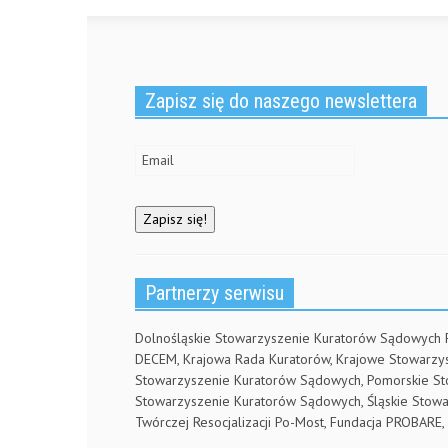
n
s
(
d
s
i
O
o
i
n
p
w
n
n
e
)
n
e
n
e
w
s
w
w
i
Zapisz się do naszego newslettera
w
i
n
i
n
n
n
d
e
d
o
w
o
w
w
w
)
i
)
n
d
o
w
)
Partnerzy serwisu
Dolnośląskie Stowarzyszenie Kuratorów Sądowych
DECEM, Krajowa Rada Kuratorów, Krajowe Stowarz
Stowarzyszenie Kuratorów Sądowych, Pomorskie S
Stowarzyszenie Kuratorów Sądowych, Śląskie Stow
Twórczej Resocjalizacji Po-Most, Fundacja PROBA