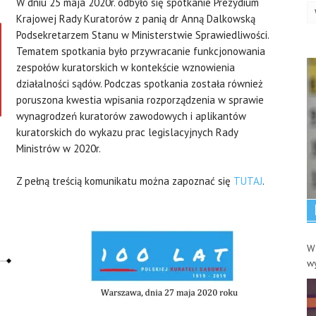
W dniu 25 maja 2020r. odbyło się spotkanie Prezydium
wp
Krajowej Rady Kuratorów z panią dr Anną Dalkowską
Podsekretarzem Stanu w Ministerstwie Sprawiedliwości.
Tematem spotkania było przywracanie funkcjonowania
zespołów kuratorskich w kontekście wznowienia
działalności sądów. Podczas spotkania została również
poruszona kwestia wpisania rozporządzenia w sprawie
wynagrodzeń kuratorów zawodowych i aplikantów
kuratorskich do wykazu prac legislacyjnych Rady
Ministrów w 2020r.
Z pełną treścią komunikatu można zapoznać się
TUTAJ
.
W 
w