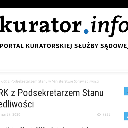
KRK z Podsekretarzem Stanu w Ministerstwie Sprawiedliwości
RK z Podsekretarzem Stanu
edliwości
maj 27, 2020
7832
Ar