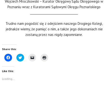
Wojciech Mroczkowski – Kurator Okręgowy Sądu Okręgowego w
Poznaniu wraz z Kuratorami Sądowymi Okręgu Poznańskiego
_________________________________
Trudno nam pogodzić się z odejściem naszego Drogiego Kolegi,
jednakże wiemy, że pamięć o nim, a także jego dokonaniach nie
zostaną przez nas nigdy zapomniane.
Share this:
C
C
C
C
l
l
l
l
i
i
i
i
c
c
c
c
k
k
k
k
Like this:
t
t
t
t
o
o
o
o
s
s
e
p
Loading...
h
h
m
r
a
a
a
i
r
r
i
n
e
e
l
t
o
o
a
(
n
n
l
O
F
T
i
p
a
w
n
e
c
i
k
n