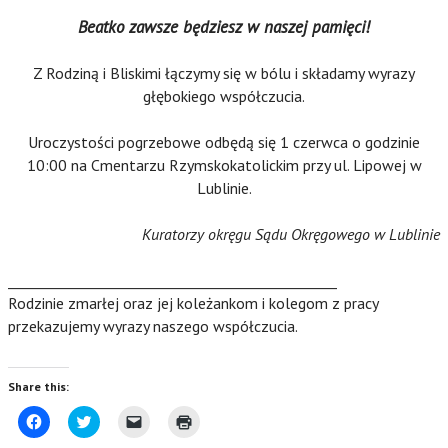
Beatko zawsze będziesz w naszej pamięci!
Z Rodziną i Bliskimi łączymy się w bólu i składamy wyrazy
głębokiego współczucia.
Uroczystości pogrzebowe odbędą się 1 czerwca o godzinie
10:00 na Cmentarzu Rzymskokatolickim przy ul. Lipowej w
Lublinie.
Kuratorzy okręgu Sądu Okręgowego w Lublinie
_______________________________________________
Rodzinie zmarłej oraz jej koleżankom i kolegom z pracy
przekazujemy wyrazy naszego współczucia.
Share this:
C
C
C
C
l
l
l
l
i
i
i
i