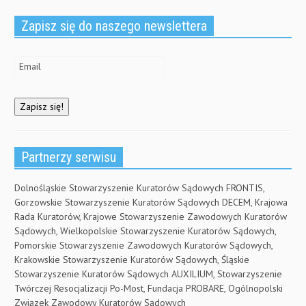
o
w
w
w
)
i
)
n
Zapisz się do naszego newslettera
d
o
w
)
Partnerzy serwisu
Dolnośląskie Stowarzyszenie Kuratorów Sądowych FRONTIS,
Gorzowskie Stowarzyszenie Kuratorów Sądowych DECEM, Krajowa
Rada Kuratorów, Krajowe Stowarzyszenie Zawodowych Kuratorów
Sądowych, Wielkopolskie Stowarzyszenie Kuratorów Sądowych,
Pomorskie Stowarzyszenie Zawodowych Kuratorów Sądowych,
Krakowskie Stowarzyszenie Kuratorów Sądowych, Śląskie
Stowarzyszenie Kuratorów Sądowych AUXILIUM, Stowarzyszenie
Twórczej Resocjalizacji Po-Most, Fundacja PROBARE, Ogólnopolski
Związek Zawodowy Kuratorów Sądowych