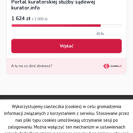
© Made by DSKS Frontis
Wykorzystujemy ciasteczka (cookies) w celu gromadzenia
Dolnośląskie Stowarzyszenie Kuratorów Sądowych FRONTIS
Fundacja PROBARE
informacji związanych z korzystaniem z serwisu. Stosowane przez
Krajowe Stowarzyszenie Zawodowych Kuratorów Sądowych
nas pliki typu cookies umożliwiają utrzymanie sesji po
Wielkopolskie Stowarzyszenie Kuratorów Sądowych
zalogowaniu. Można wyłączyć ten mechanizm w ustawieniach
Pomorskie Stowarzyszenie Zawodowych Kuratorów Sądowych