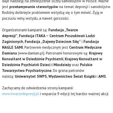
daje nadzieję na zmniejszenie liczby samobójstw w Polsce. Ważne
jest
przełamywanie stereotypów
na temat depresji i samobójstw.
Rodziny dotknięte problemem wstydzą się o tym mówić. Żyją w
poczuciu winy, wstydu, a nawet gorszości.
Organizatorami kampanii są:
Fundacja „Twarze
depresji”
,
Fundacja ITAKA – Centrum Poszukiwań Ludzi
Zaginionych
,
Fundacja „Dajemy Dzieciom Siłę”
i
Fundacja
NAGLE SAMI
. Partnerem medycznym jest
Centrum Medyczne
Damiana
(www.damian.pl). Patronami honorowymi są:
Krajowy
Konsultant w Dziedzinie Psychiatrii
,
Krajowy Konsultant w
Dziedzinie Psychiatrii Dzieci i Młodzieży
oraz
Polskie
Towarzystwo Psychiatryczne
. Do grona patronów
należą:
Uniwersytet SWPS
,
Wydawnictwo Świat Książki
i
AMS
.
Zachęcamy do odwiedzenia strony kampanii:
www.twarzedepresji.pl
i wsparcia 9 edycji tej bardzo ważnej akcji.