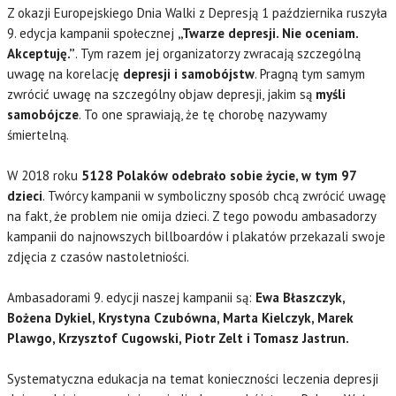
Z okazji Europejskiego Dnia Walki z Depresją 1 października ruszyła
9. edycja kampanii społecznej
„Twarze depresji. Nie oceniam.
Akceptuję.”
. Tym razem jej organizatorzy zwracają szczególną
uwagę na korelację
depresji i samobójstw
. Pragną tym samym
zwrócić uwagę na szczególny objaw depresji, jakim są
myśli
samobójcze
. To one sprawiają, że tę chorobę nazywamy
śmiertelną.
W 2018 roku
5128 Polaków odebrało sobie życie, w tym 97
dzieci
. Twórcy kampanii w symboliczny sposób chcą zwrócić uwagę
na fakt, że problem nie omija dzieci. Z tego powodu ambasadorzy
kampanii do najnowszych billboardów i plakatów przekazali swoje
zdjęcia z czasów nastoletniości.
Ambasadorami 9. edycji naszej kampanii są:
Ewa Błaszczyk,
Bożena Dykiel, Krystyna Czubówna, Marta Kielczyk, Marek
Plawgo, Krzysztof Cugowski, Piotr Zelt i Tomasz Jastrun.
Systematyczna edukacja na temat konieczności leczenia depresji