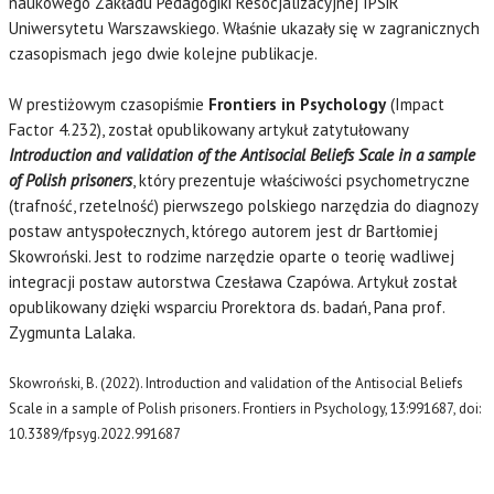
naukowego Zakładu Pedagogiki Resocjalizacyjnej IPSiR
Uniwersytetu Warszawskiego. Właśnie ukazały się w zagranicznych
czasopismach jego dwie kolejne publikacje.
W prestiżowym czasopiśmie
Frontiers in Psychology
(Impact
Factor 4.232), został opublikowany artykuł zatytułowany
Introduction and validation of the Antisocial Beliefs Scale in a sample
of Polish prisoners
, który prezentuje właściwości psychometryczne
(trafność, rzetelność) pierwszego polskiego narzędzia do diagnozy
postaw antyspołecznych, którego autorem jest dr Bartłomiej
Skowroński. Jest to rodzime narzędzie oparte o teorię wadliwej
integracji postaw autorstwa Czesława Czapówa. Artykuł został
opublikowany dzięki wsparciu Prorektora ds. badań, Pana prof.
Zygmunta Lalaka.
Skowroński, B. (2022). Introduction and validation of the Antisocial Beliefs
Scale in a sample of Polish prisoners. Frontiers in Psychology, 13:991687, doi:
10.3389/fpsyg.2022.991687