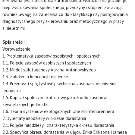
kierowana jest do ośrodka kuratorskiego. Wskazują na poziom jej
nieprzystosowania społecznego, przyczyny i stopień, zwracając
również uwagę na zalecenia co do klasyfikacji czy postępowania
diagnostycznego przy skierowaniu oraz metodycznego w pracy
z nieletnimi.
Spis treści:
Wprowadzenie
1. Problematyka zasobów osobistych i społecznych
1.1. Pojęcie zasobów osobistych i społecznych
1.2. Model salutogenezy Aarona Antonovsky’ego
1.3. Założenia koncepcji resilience
1.4. Prężność i sprężystość psychiczna zasobami osobistymi
jednostek
1.5. Kapitał społeczno-kulturowy jako źródło zasobów
zewnętrznych jednostki
1.6. Teoria systemów ekologicznych Urie Bronfenbrennera
2. Dylematy młodzieży w okresie dorastania
2.1. Pojęcie młodzieży i charakterystyka okresu dorastania
2.2. Specyfika okresu dorastania w ujęciu Erika Eriksona i Jamesa