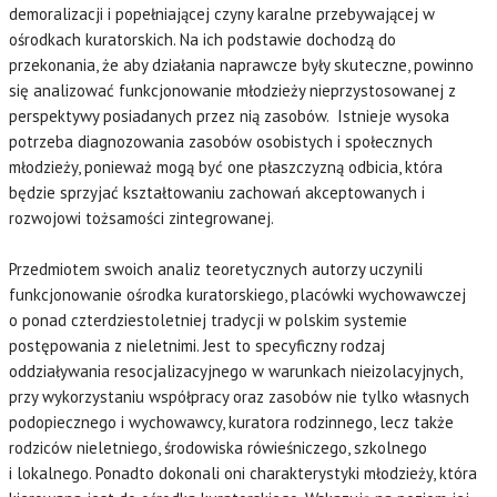
demoralizacji i popełniającej czyny karalne przebywającej w
ośrodkach kuratorskich. Na ich podstawie dochodzą do
przekonania, że aby działania naprawcze były skuteczne, powinno
się analizować funkcjonowanie młodzieży nieprzystosowanej z
perspektywy posiadanych przez nią zasobów. Istnieje wysoka
potrzeba diagnozowania zasobów osobistych i społecznych
młodzieży, ponieważ mogą być one płaszczyzną odbicia, która
będzie sprzyjać kształtowaniu zachowań akceptowanych i
rozwojowi tożsamości zintegrowanej.
Przedmiotem swoich analiz teoretycznych autorzy uczynili
funkcjonowanie ośrodka kuratorskiego, placówki wychowawczej
o ponad czterdziestoletniej tradycji w polskim systemie
postępowania z nieletnimi. Jest to specyficzny rodzaj
oddziaływania resocjalizacyjnego w warunkach nieizolacyjnych,
przy wykorzystaniu współpracy oraz zasobów nie tylko własnych
podopiecznego i wychowawcy, kuratora rodzinnego, lecz także
rodziców nieletniego, środowiska rówieśniczego, szkolnego
i lokalnego. Ponadto dokonali oni charakterystyki młodzieży, która