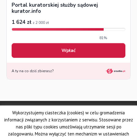
© Made by DSKS Frontis
Wykorzystujemy ciasteczka (cookies) w celu gromadzenia
Dolnośląskie Stowarzyszenie Kuratorów Sądowych FRONTIS
Fundacja PROBARE
informacji związanych z korzystaniem z serwisu. Stosowane przez
Krajowe Stowarzyszenie Zawodowych Kuratorów Sądowych
nas pliki typu cookies umożliwiają utrzymanie sesji po
Wielkopolskie Stowarzyszenie Kuratorów Sądowych
zalogowaniu. Można wyłączyć ten mechanizm w ustawieniach