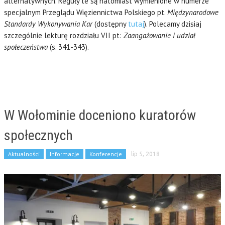
alternatywnych. Reguły te są natomiast wymienione w numerze
specjalnym Przeglądu Więziennictwa Polskiego pt.
Międzynarodowe
Standardy Wykonywania Kar
(dostępny
tutaj
). Polecamy dzisiaj
szczególnie lekturę rozdziału VII pt:
Zaangażowanie i udział
społeczeństwa
(s. 341-343).
W Wołominie doceniono kuratorów
społecznych
Aktualności
Informacje
Konferencje
lip 5, 2018