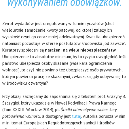
wykonywaniem obowiązków
.
Zwrot wydatków jest uregulowany w formie ryczałtów (choć
wieloletnie zamrożenie kwoty bazowej, od której zależy ich
wysokość czyni go coraz mniej adekwatnym). Kwestia ubezpieczeń
natomiast pozostaje w sferze postulatów środowiska „od zawsze”.
Kuratorzy społeczni są
narażeni na wiele niebezpieczeństw
.
Ubezpieczenie to absolutne minimum, by to ryzyko uwzględnić. Jeśli
państwo ubezpiecza osoby skazane (
vide
kara ograniczenia
wolności), to czyż nie powinno też ubezpieczyć osób prywatnych,
którym powierza pracę ze skazanymi, zwłaszcza, gdy odbywa się to
w środowisku otwartym?
Przy okazji zachęcamy do zapoznania się z tekstem prof. Grażyny B.
Szczygieł, który ukazał się w Nowej Kodyfikacji Prawa Karnego.
(Tom XXXIII, Wrocław 2014), pt.
Środki alternatywne wobec kary
pozbawienia wolności,
a dostępny jest
tutaj
. Autorka porusza w nim
m.in. temat Europejskich Reguł dotyczących sankcji i środków