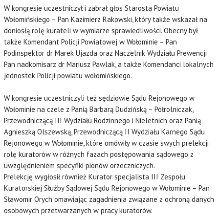
W kongresie uczestniczył i zabrał głos Starosta Powiatu
Wołomińskiego – Pan Kazimierz Rakowski, który także wskazał na
doniosłą rolę kurateli w wymiarze sprawiedliwości. Obecny był
także Komendant Policji Powiatowej w Wołominie – Pan
Podinspektor dr Marek Ujazda oraz Naczelnik Wydziału Prewencji
Pan nadkomisarz dr Mariusz Pawlak, a także Komendanci lokalnych
jednostek Policji powiatu wołomińskiego.
W kongresie uczestniczyli też sędziowie Sądu Rejonowego w
Wołominie na czele z Panią Barbarą Dudzińską – Półrolniczak,
Przewodniczącą III Wydziału Rodzinnego i Nieletnich oraz Panią
Agnieszką Olszewską, Przewodniczącą II Wydziału Karnego Sądu
Rejonowego w Wołominie, które omówiły w czasie swych prelekcji
rolę kuratorów w różnych fazach postępowania sądowego z
uwzględnieniem specyfiki pionów orzeczniczych.
Prelekcję wygłosił również Kurator specjalista III Zespołu
Kuratorskiej Służby Sądowej Sądu Rejonowego w Wołominie – Pan
Sławomir Orych omawiając zagadnienia związane z ochroną danych
osobowych przetwarzanych w pracy kuratorów.