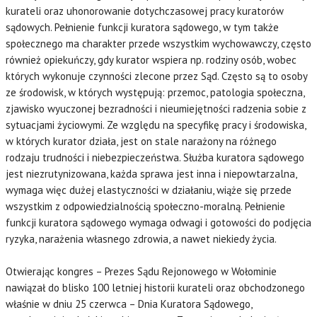
kurateli oraz uhonorowanie dotychczasowej pracy kuratorów
sądowych. Pełnienie funkcji kuratora sądowego, w tym także
społecznego ma charakter przede wszystkim wychowawczy, często
również opiekuńczy, gdy kurator wspiera np. rodziny osób, wobec
których wykonuje czynności zlecone przez Sąd. Często są to osoby
ze środowisk, w których występują: przemoc, patologia społeczna,
zjawisko wyuczonej bezradności i nieumiejętności radzenia sobie z
sytuacjami życiowymi. Ze względu na specyfikę pracy i środowiska,
w których kurator działa, jest on stale narażony na różnego
rodzaju trudności i niebezpieczeństwa. Służba kuratora sądowego
jest niezrutynizowana, każda sprawa jest inna i niepowtarzalna,
wymaga więc dużej elastyczności w działaniu, wiąże się przede
wszystkim z odpowiedzialnością społeczno-moralną. Pełnienie
funkcji kuratora sądowego wymaga odwagi i gotowości do podjęcia
ryzyka, narażenia własnego zdrowia, a nawet niekiedy życia.
Otwierając kongres – Prezes Sądu Rejonowego w Wołominie
nawiązał do blisko 100 letniej historii kurateli oraz obchodzonego
właśnie w dniu 25 czerwca – Dnia Kuratora Sądowego,