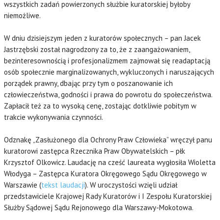
wszystkich zadań powierzonych służbie kuratorskiej byłoby
niemożliwe.
W dniu dzisiejszym jeden z kuratorów społecznych – pan Jacek
Jastrzębski został nagrodzony za to, że z zaangażowaniem,
bezinteresownością i profesjonalizmem zajmował się readaptacją
osób społecznie marginalizowanych, wykluczonych i naruszających
porządek prawny, dbając przy tym o poszanowanie ich
człowieczeństwa, godności i prawa do powrotu do społeczeństwa.
Zapłacił też za to wysoką cenę, zostając dotkliwie pobitym w
trakcie wykonywania czynności.
Odznakę „Zasłużonego dla Ochrony Praw Człowieka” wręczył panu
kuratorowi zastępca Rzecznika Praw Obywatelskich – płk
Krzysztof Olkowicz. Laudację na cześć laureata wygłosiła Wioletta
Włodyga – Zastępca Kuratora Okręgowego Sądu Okręgowego w
Warszawie (
tekst laudacji
). W uroczystości wzięli udział
przedstawiciele Krajowej Rady Kuratorów i I Zespołu Kuratorskiej
Służby Sądowej Sądu Rejonowego dla Warszawy-Mokotowa.