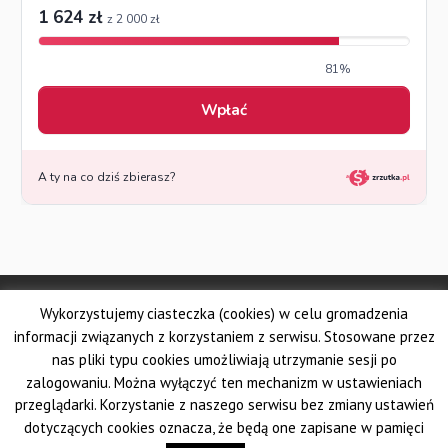
© Made by DSKS Frontis
Wykorzystujemy ciasteczka (cookies) w celu gromadzenia
Dolnośląskie Stowarzyszenie Kuratorów Sądowych FRONTIS
Fundacja PROBARE
informacji związanych z korzystaniem z serwisu. Stosowane przez
Krajowe Stowarzyszenie Zawodowych Kuratorów Sądowych
nas pliki typu cookies umożliwiają utrzymanie sesji po
Wielkopolskie Stowarzyszenie Kuratorów Sądowych
zalogowaniu. Można wyłączyć ten mechanizm w ustawieniach
Pomorskie Stowarzyszenie Zawodowych Kuratorów Sądowych
przeglądarki. Korzystanie z naszego serwisu bez zmiany ustawień
Śląskie Stowarzyszenie Kuratorów Sądowych AUXILIUM
dotyczących cookies oznacza, że będą one zapisane w pamięci
Krakowskie Stowarzyszenie Kuratorów Sądowych