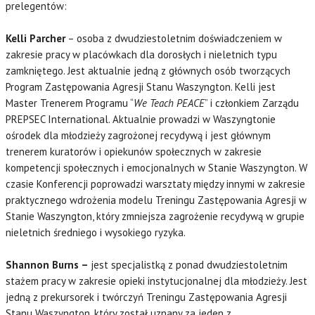
prelegentów:
Kelli Parcher
– osoba z dwudziestoletnim doświadczeniem w
zakresie pracy w placówkach dla dorosłych i nieletnich typu
zamkniętego. Jest aktualnie jedną z głównych osób tworzących
Program Zastępowania Agresji Stanu Waszyngton. Kelli jest
Master Trenerem Programu “
We Teach PEACE
” i członkiem Zarządu
PREPSEC International. Aktualnie prowadzi w Waszyngtonie
ośrodek dla młodzieży zagrożonej recydywą i jest głównym
trenerem kuratorów i opiekunów społecznych w zakresie
kompetencji społecznych i emocjonalnych w Stanie Waszyngton. W
czasie Konferencji poprowadzi warsztaty między innymi w zakresie
praktycznego wdrożenia modelu Treningu Zastępowania Agresji w
Stanie Waszyngton, który zmniejsza zagrożenie recydywą w grupie
nieletnich średniego i wysokiego ryzyka.
Shannon Burns –
jest specjalistką z ponad dwudziestoletnim
stażem pracy w zakresie opieki instytucjonalnej dla młodzieży. Jest
jedną z prekursorek i twórczyń Treningu Zastępowania Agresji
Stanu Waszyngton, który został uznany za jeden z