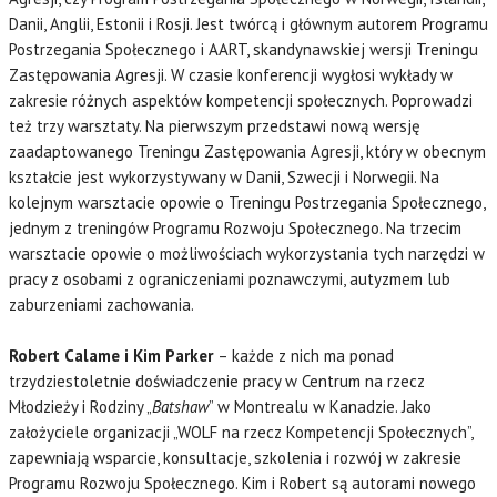
Danii, Anglii, Estonii i Rosji. Jest twórcą i głównym autorem Programu
Postrzegania Społecznego i AART, skandynawskiej wersji Treningu
Zastępowania Agresji. W czasie konferencji wygłosi wykłady w
zakresie różnych aspektów kompetencji społecznych. Poprowadzi
też trzy warsztaty. Na pierwszym przedstawi nową wersję
zaadaptowanego Treningu Zastępowania Agresji, który w obecnym
kształcie jest wykorzystywany w Danii, Szwecji i Norwegii. Na
kolejnym warsztacie opowie o Treningu Postrzegania Społecznego,
jednym z treningów Programu Rozwoju Społecznego. Na trzecim
warsztacie opowie o możliwościach wykorzystania tych narzędzi w
pracy z osobami z ograniczeniami poznawczymi, autyzmem lub
zaburzeniami zachowania.
Robert Calame i Kim Parker
– każde z nich ma ponad
trzydziestoletnie doświadczenie pracy w Centrum na rzecz
Młodzieży i Rodziny „
Batshaw
” w Montrealu w Kanadzie. Jako
założyciele organizacji „WOLF na rzecz Kompetencji Społecznych”,
zapewniają wsparcie, konsultacje, szkolenia i rozwój w zakresie
Programu Rozwoju Społecznego. Kim i Robert są autorami nowego