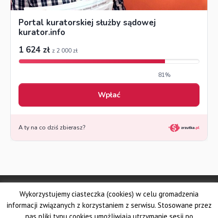
© Made by DSKS Frontis
Wykorzystujemy ciasteczka (cookies) w celu gromadzenia
Dolnośląskie Stowarzyszenie Kuratorów Sądowych FRONTIS
Fundacja PROBARE
informacji związanych z korzystaniem z serwisu. Stosowane przez
Krajowe Stowarzyszenie Zawodowych Kuratorów Sądowych
nas pliki typu cookies umożliwiają utrzymanie sesji po