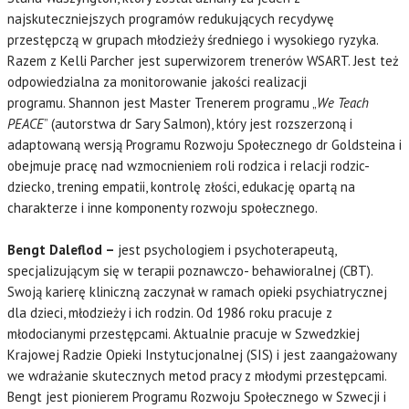
najskuteczniejszych programów redukujących recydywę
przestępczą w grupach młodzieży średniego i wysokiego ryzyka.
Razem z Kelli Parcher jest superwizorem trenerów WSART. Jest też
odpowiedzialna za monitorowanie jakości realizacji
programu. Shannon jest Master Trenerem programu „
We Teach
PEACE
” (autorstwa dr Sary Salmon), który jest rozszerzoną i
adaptowaną wersją Programu Rozwoju Społecznego dr Goldsteina i
obejmuje pracę nad wzmocnieniem roli rodzica i relacji rodzic-
dziecko, trening empatii, kontrolę złości, edukację opartą na
charakterze i inne komponenty rozwoju społecznego.
Bengt Daleflod –
jest psychologiem i psychoterapeutą,
specjalizującym się w terapii poznawczo- behawioralnej (CBT).
Swoją karierę kliniczną zaczynał w ramach opieki psychiatrycznej
dla dzieci, młodzieży i ich rodzin. Od 1986 roku pracuje z
młodocianymi przestępcami. Aktualnie pracuje w Szwedzkiej
Krajowej Radzie Opieki Instytucjonalnej (SIS) i jest zaangażowany
we wdrażanie skutecznych met
od pracy z młodymi przestępcami.
Bengt jest pionierem Programu Rozwoju Społecznego w Szwecji i