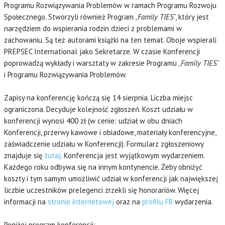
Programu Rozwiązywania Problemów w ramach Programu Rozwoju
Społecznego. Stworzyli również Program „
Family TIES
”, który jest
narzędziem do wspierania rodzin dzieci z problemami w
zachowaniu. Są też autorami książki na ten temat. Oboje wspierali
PREPSEC International jako Sekretarze. W czasie Konferencji
poprowadzą wykłady i warsztaty w zakresie Programu „
Family TIES
”
i Programu Rozwiązywania Problemów.
Zapisy na konferencję kończą się 14 sierpnia. Liczba miejsc
ograniczona. Decyduje kolejność zgłoszeń. Koszt udziału w
konferencji wynosi 400 zł (w cenie: udział w obu dniach
Konferencji, przerwy kawowe i obiadowe, materiały konferencyjne,
zaświadczenie udziału w Konferencji). Formularz zgłoszeniowy
znajduje się
tutaj
. Konferencja jest wyjątkowym wydarzeniem.
Każdego roku odbywa się na innym kontynencie. Żeby obniżyć
koszty i tym samym umożliwić udział w konferencji jak największej
liczbie uczestników prelegenci zrzekli się honorariów. Więcej
informacji na
stronie internetowej
oraz na
profilu FB
wydarzenia.
Poniżej program konferencji: