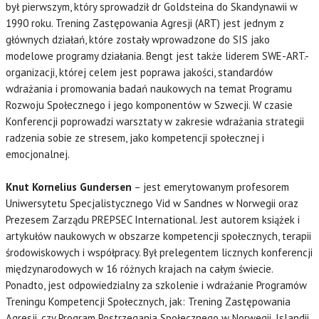
był pierwszym, który sprowadził dr Goldsteina do Skandynawii w
1990 roku. Trening Zastępowania Agresji (ART) jest jednym z
głównych działań, które zostały wprowadzone do SIS jako
modelowe programy działania. Bengt jest także liderem SWE-ART.-
organizacji, której celem jest poprawa jakości, standardów
wdrażania i promowania badań naukowych na temat Programu
Rozwoju Społecznego i jego komponentów w Szwecji.
W czasie
Konferencji poprowadzi warsztaty w zakresie wdrażania strategii
radzenia sobie ze stresem, jako kompetencji społecznej i
emocjonalnej.
Knut Kornelius Gundersen
– jest emerytowanym profesorem
Uniwersytetu Specjalistycznego Vid w Sandnes w Norwegii oraz
Prezesem Zarządu PREPSEC International. Jest autorem książek i
artykułów naukowych w obszarze kompetencji społecznych, terapii
środowiskowych i współpracy. Był prelegentem licznych konferencji
międzynarodowych w 16 różnych krajach na całym świecie.
Ponadto, jest odpowiedzialny za szkolenie i wdrażanie Programów
Treningu Kompetencji Społecznych, jak: Trening Zastępowania
Agresji, czy Program Postrzegania Społecznego w Norwegii, Islandii,