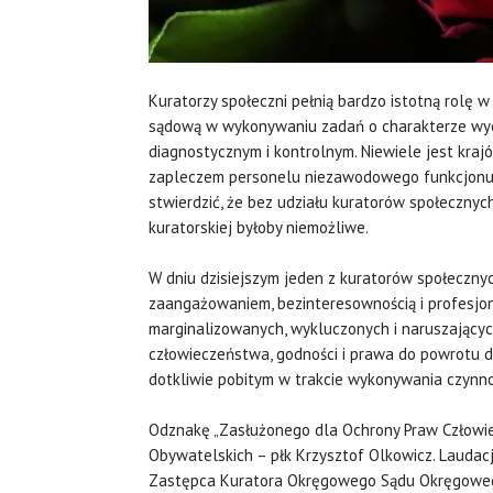
Kuratorzy społeczni pełnią bardzo istotną rolę 
sądową w wykonywaniu zadań o charakterze wych
diagnostycznym i kontrolnym. Niewiele jest kraj
zapleczem personelu niezawodowego funkcjonuj
stwierdzić, że bez udziału kuratorów społeczny
kuratorskiej byłoby niemożliwe.
W dniu dzisiejszym jeden z kuratorów społecznyc
zaangażowaniem, bezinteresownością i profesjo
marginalizowanych, wykluczonych i naruszającyc
człowieczeństwa, godności i prawa do powrotu d
dotkliwie pobitym w trakcie wykonywania czynno
Odznakę „Zasłużonego dla Ochrony Praw Człowie
Obywatelskich – płk Krzysztof Olkowicz. Laudac
Zastępca Kuratora Okręgowego Sądu Okręgoweg