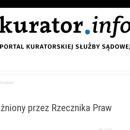
trzębski"
óżniony przez Rzecznika Praw
3266