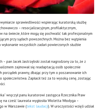
w wymiarze sprawiedliwości wspierając kuratorską służbę
owawczo – resocjalizacyjnym, profilaktycznym,
ów na świecie, które mogą się pochwalić tak profesjonalnym
ącym przy sądach powszechnych. Można bez wątpienia
ch wykonanie wszystkich zadań powierzonych służbie
h – pan Jacek Jastrzębski został nagrodzony za to, że z
nalizmem zajmował się readaptacją osób społecznie
h porządek prawny, dbając przy tym o poszanowanie ich
o społeczeństwa. Zapłacił też za to wysoką cenę, zostając
ści.
ka” wręczył panu kuratorowi zastępca Rzecznika Praw
ję na cześć laureata wygłosiła Wioletta Włodyga –
o w Warszawie (
tekst laudacji
). W uroczystości wzięli udział