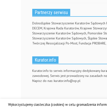
Partnerzy serwisu
Dolnośląskie Stowarzyszenie Kuratorów Sądowych
DECEM, Krajowa Rada Kuratorów, Krajowe Stowarz
Stowarzyszenie Kuratorów Sądowych, Pomorskie S
Stowarzyszenie Kuratorów Sądowych, Śląskie Stow
Twórczej Resocjalizacji Po-Most, Fundacja PROBA
Kurator.info
Kurator.info to serwis informacyjny dedykowany kura
zawodowej. Serwis jest prowadzony na zasadach n
Napisz do nas:
kurator.info@op.pl
Wykorzystujemy ciasteczka (cookies) w celu gromadzenia informa
© Made by DSKS Frontis