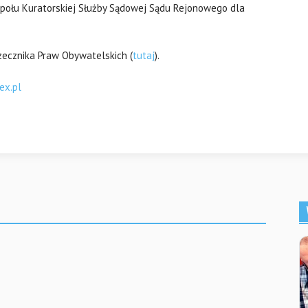
społu Kuratorskiej Służby Sądowej Sądu Rejonowego dla
zecznika Praw Obywatelskich (
tutaj
).
lex.pl