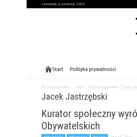
czwartek, 6 sierpnia, 2026
Start
Polityka prywatności
Strona startowa
Tags
Posts tagged with "Jacek Jas
Jacek Jastrzębski
Kurator społeczny wyr
Obywatelskich
Aktualności
Informacje
Relacje
gru 16, 2015