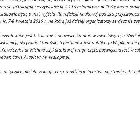
 resocjalizacyjną rzeczywistością. Jak transformować politykę karną, org
e stanowić będą punkt wyjścia dla refleksji naukowej podczas przyszłoroczn
nia, 7-8 kwietnia 2016 r.,
na którą już dzisiaj organizatorzy serdecznie zap
eprezentowane jest tak licznie środowisko kuratorów zawodowych, a Wielk
sekwencją aktywności toruńskich partnerów jest publikacja Współczesne p
Kowalczyk i dr Michała Szykuta, której druga część, poświęcona jest w ca
Wydawnictwie Akapit www.weakapit.pl.
e dotyczące udziału w konferencji znajdziecie Państwo na stronie intern