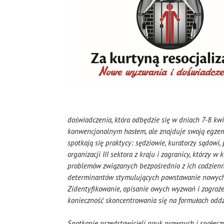
doświadczenia,
która odbędzie się w dniach 7-8 kwi
konwencjonalnym hasłem, ale znajduje swoją egzemp
spotkają się praktycy: sędziowie, kuratorzy sądowi
organizacji III sektora z kraju i zagranicy, którz
problemów związanych bezpośrednio z ich codzienn
determinantów stymulujących powstawanie nowych o
Zidentyfikowanie, opisanie owych wyzwań i zagroże
konieczność skoncentrowania się na formułach oddz
Spotkanie przedstawicieli nauk prawnych i społec