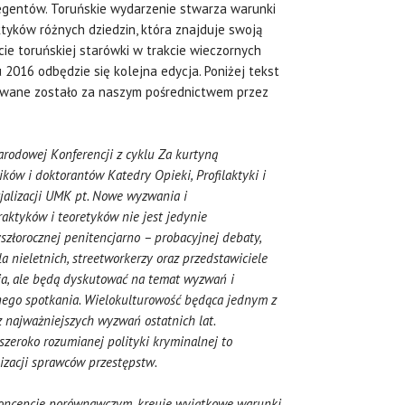
legentów. Toruńskie wydarzenie stwarza warunki
yków różnych dziedzin, która znajduje swoją
e toruńskiej starówki w trakcie wieczornych
u 2016 odbędzie się kolejna edycja. Poniżej tekst
erowane zostało za naszym pośrednictwem przez
narodowej Konferencji z cyklu
Za kurtyną
ów i doktorantów Katedry Opieki, Profilaktyki i
jalizacji UMK pt
. Nowe wyzwania i
raktyków i teoretyków nie jest jedynie
złorocznej penitencjarno – probacyjnej debaty,
a nieletnich, streetworkerzy oraz przedstawiciele
enia, ale będą dyskutować na temat wyzwań i
nego spotkania. Wielokulturowość będąca jednym z
najważniejszych wyzwań ostatnich lat.
zeroko rozumianej polityki kryminalnej to
izacji sprawców przestępstw.
 koncepcie porównawczym, kreuje wyjątkowe warunki