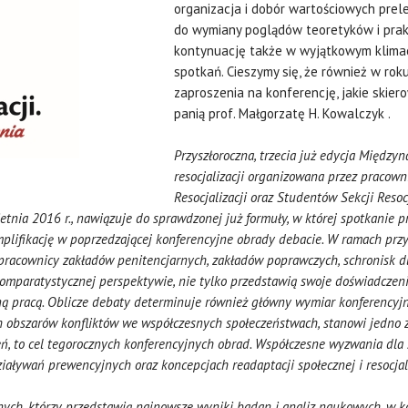
organizacja i dobór wartościowych pre
do wymiany poglądów teoretyków i prakt
kontynuację także w wyjątkowym klimaci
spotkań. Cieszymy się, że również w rok
zaproszenia na konferencję, jakie ski
panią prof. Małgorzatę H. Kowalczyk .
Przyszłoroczna, trzecia już edycja Między
resocjalizacji
organizowana przez pracownik
Resocjalizacji oraz Studentów Sekcji Resoc
etnia 2016 r., nawiązuje do sprawdzonej już formuły, w której spotkanie p
lifikację w poprzedzającej konferencyjne obrady debacie. W ramach przys
, pracownicy zakładów penitencjarnych, zakładów poprawczych, schronisk dl
y w komparatystycznej perspektywie, nie tylko przedstawią swoje doświadcz
ą pracą. Oblicze debaty determinuje również główny wymiar konferencyj
bszarów konfliktów we współczesnych społeczeństwach, stanowi jedno z 
ń, to cel tegorocznych konferencyjnych obrad. Współczesne wyzwania dla s
iaływań prewencyjnych oraz koncepcjach readaptacji społecznej i resocjal
znych, którzy przedstawią najnowsze wyniki badan i analiz naukowych, w