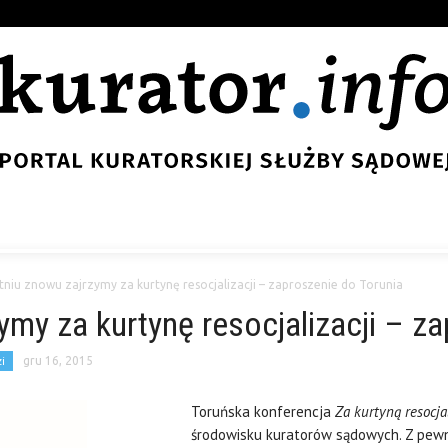
tniu znowu zajrzymy za kurtynę resocjalizacji – zaproszenie do Torunia
ymy za kurtynę resocjalizacji – z
i
gru 16, 2015
Toruńska konferencja
Za kurtyną resocjal
środowisku kuratorów sądowych. Z pewn