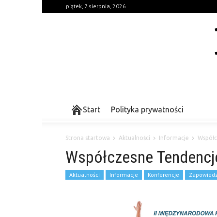
piątek, 7 sierpnia, 2026
Start
Polityka prywatności
Strona startowa
Aktualności
Informacje
Współc
Współczesne Tendencje 
Aktualności
Informacje
Konferencje
Zapowiedz