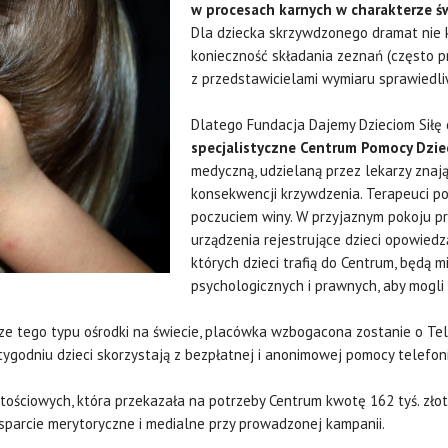
w procesach karnych w charakterze ś
Dla dziecka skrzywdzonego dramat nie k
konieczność składania zeznań (często p
z przedstawicielami wymiaru sprawiedli
Dlatego Fundacja Dajemy Dzieciom Siłę
specjalistyczne Centrum Pomocy Dzi
medyczną, udzielaną przez lekarzy znaj
konsekwencji krzywdzenia. Terapeuci pom
poczuciem winy. W przyjaznym pokoju 
urządzenia rejestrujące dzieci opowiedz
których dzieci trafią do Centrum, będą m
psychologicznych i prawnych, aby mogli 
ze tego typu ośrodki na świecie, placówka wzbogacona zostanie o Tele
ygodniu dzieci skorzystają z bezpłatnej i anonimowej pomocy telefoni
rtościowych, która przekazała na potrzeby Centrum kwotę 162 tyś. zło
sparcie merytoryczne i medialne przy prowadzonej kampanii.