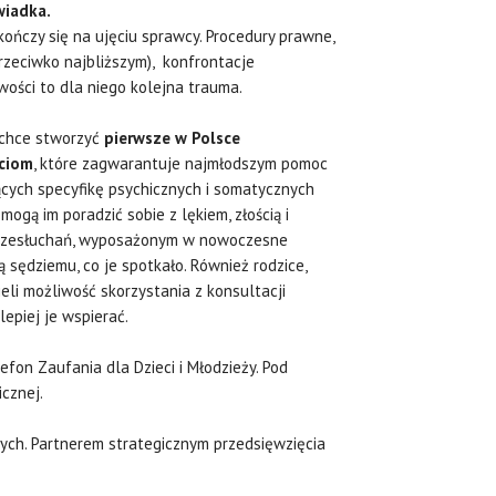
wiadka.
ończy się na ujęciu sprawcy. Procedury prawne,
rzeciwko najbliższym), konfrontacje
wości to dla niego kolejna trauma.
 chce stworzyć
pierwsze w Polsce
eciom
, które zagwarantuje najmłodszym pomoc
ących specyfikę psychicznych i somatycznych
ogą im poradzić sobie z lękiem, złością i
przesłuchań, wyposażonym w nowoczesne
ą sędziemu, co je spotkało. Również rodzice,
ieli możliwość skorzystania z konsultacji
lepiej je wspierać.
fon Zaufania dla Dzieci i Młodzieży. Pod
cznej.
tych. Partnerem strategicznym przedsięwzięcia