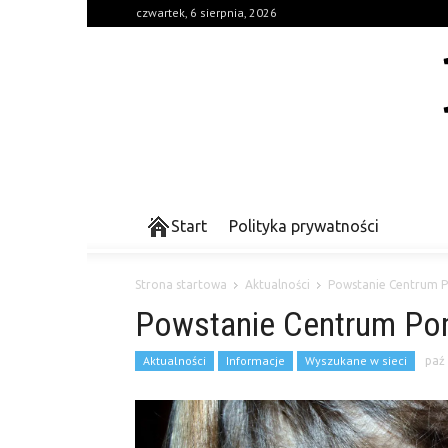
czwartek, 6 sierpnia, 2026
Start
Polityka prywatności
Strona startowa
Aktualności
Powstanie Centrum 
Powstanie Centrum Po
Aktualności
Informacje
Wyszukane w sieci
paź