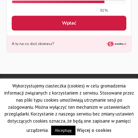
© Made by DSKS Frontis
Wykorzystujemy ciasteczka (cookies) w celu gromadzenia
Dolnośląskie Stowarzyszenie Kuratorów Sądowych FRONTIS
Fundacja PROBARE
informacji związanych z korzystaniem z serwisu. Stosowane przez
Krajowe Stowarzyszenie Zawodowych Kuratorów Sądowych
nas pliki typu cookies umożliwiają utrzymanie sesji po
Wielkopolskie Stowarzyszenie Kuratorów Sądowych
zalogowaniu. Można wyłączyć ten mechanizm w ustawieniach
Pomorskie Stowarzyszenie Zawodowych Kuratorów Sądowych
przeglądarki. Korzystanie z naszego serwisu bez zmiany ustawień
Śląskie Stowarzyszenie Kuratorów Sądowych AUXILIUM
dotyczących cookies oznacza, że będą one zapisane w pamięci
Krakowskie Stowarzyszenie Kuratorów Sądowych
urządzenia.
Więcej o cookies
Akceptuję
Ogólnopolski Związek Zawodowy Kuratorów Sądowych