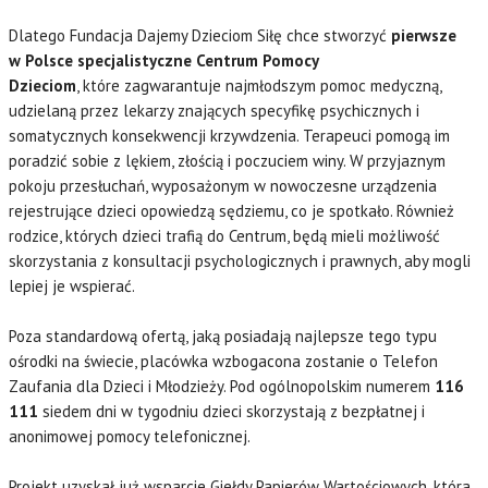
Dlatego Fundacja Dajemy Dzieciom Siłę chce stworzyć
pierwsze
w Polsce specjalistyczne Centrum Pomocy
Dzieciom
, które zagwarantuje najmłodszym pomoc medyczną,
udzielaną przez lekarzy znających specyfikę psychicznych i
somatycznych konsekwencji krzywdzenia. Terapeuci pomogą im
poradzić sobie z lękiem, złością i poczuciem winy. W przyjaznym
pokoju przesłuchań, wyposażonym w nowoczesne urządzenia
rejestrujące dzieci opowiedzą sędziemu, co je spotkało. Również
rodzice, których dzieci trafią do Centrum, będą mieli możliwość
skorzystania z konsultacji psychologicznych i prawnych, aby mogli
lepiej je wspierać.
Poza standardową ofertą, jaką posiadają najlepsze tego typu
ośrodki na świecie, placówka wzbogacona zostanie o Telefon
Zaufania dla Dzieci i Młodzieży. Pod ogólnopolskim numerem
116
111
siedem dni w tygodniu dzieci skorzystają z bezpłatnej i
anonimowej pomocy telefonicznej.
Projekt uzyskał już wsparcie Giełdy Papierów Wartościowych, która