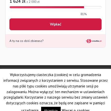
© Made by DSKS Frontis
Wykorzystujemy ciasteczka (cookies) w celu gromadzenia
Dolnośląskie Stowarzyszenie Kuratorów Sądowych FRONTIS
Fundacja PROBARE
informacji związanych z korzystaniem z serwisu. Stosowane przez
Krajowe Stowarzyszenie Zawodowych Kuratorów Sądowych
nas pliki typu cookies umożliwiają utrzymanie sesji po
Wielkopolskie Stowarzyszenie Kuratorów Sądowych
zalogowaniu. Można wyłączyć ten mechanizm w ustawieniach
Pomorskie Stowarzyszenie Zawodowych Kuratorów Sądowych
przeglądarki. Korzystanie z naszego serwisu bez zmiany ustawień
Śląskie Stowarzyszenie Kuratorów Sądowych AUXILIUM
dotyczących cookies oznacza, że będą one zapisane w pamięci
Krakowskie Stowarzyszenie Kuratorów Sądowych
urządzenia.
Więcej o cookies
Akceptuję
Ogólnopolski Związek Zawodowy Kuratorów Sądowych