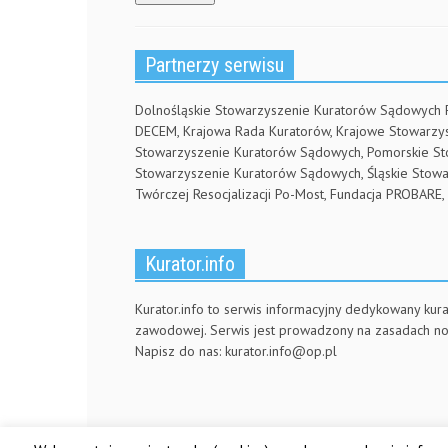
)
Partnerzy serwisu
Dolnośląskie Stowarzyszenie Kuratorów Sądowych
DECEM, Krajowa Rada Kuratorów, Krajowe Stowarz
Stowarzyszenie Kuratorów Sądowych, Pomorskie S
Stowarzyszenie Kuratorów Sądowych, Śląskie Stow
Twórczej Resocjalizacji Po-Most, Fundacja PROBA
Kurator.info
Kurator.info to serwis informacyjny dedykowany kura
zawodowej. Serwis jest prowadzony na zasadach n
Napisz do nas:
kurator.info@op.pl