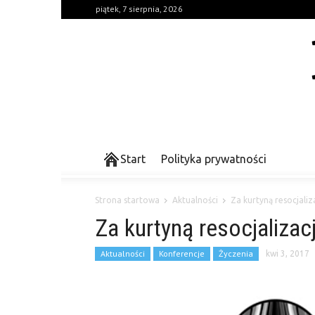
piątek, 7 sierpnia, 2026
Start
Polityka prywatności
Strona startowa
Aktualności
Za kurtyną resocjaliza
Za kurtyną resocjalizac
Aktualności
Konferencje
Życzenia
kwi 3, 2017