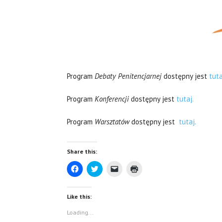
Program
Debaty Penitencjarnej
dostępny jest
tuta
Program
Konferencji
dostępny jest
tutaj.
Program
Warsztatów
dostępny jest
tutaj.
Share this:
C
C
C
C
l
l
l
l
i
i
i
i
c
c
c
c
k
k
k
k
Like this:
t
t
t
t
o
o
o
o
s
s
e
p
Loading...
h
h
m
r