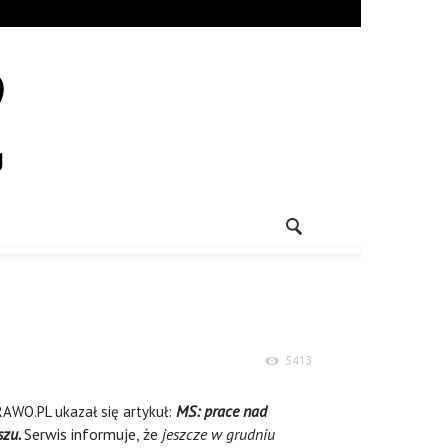
5413
MS: prace nad
RAWO.PL ukazał się artykuł:
szu.
Serwis informuje, że
j
eszcze w grudniu