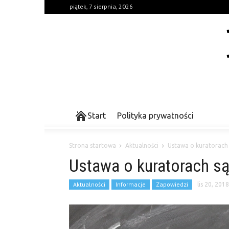
piątek, 7 sierpnia, 2026
Start
Polityka prywatności
Strona startowa
Aktualności
Ustawa o kuratorach
Ustawa o kuratorach 
Aktualności
Informacje
Zapowiedzi
lis 20, 2018