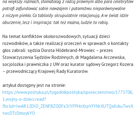
na większy rozmach, stomatolog z radcą prawnym albo para celebrytów
potrafi zafundować sobie nawzajem i potomstwu nieporównywalne
z niczym piekło. Co tabloidy skrupulatnie relacjonują. A w świat idzie
oburzenie, lecz i inspiracja: tak też można, ludzie to robią.
Na temat konfliktów okołorozwodowych, sytuacji dzieci
rozwodników, a także realizacji orzeczeń w sprawach o kontakty
głos zabrali: sędzia Dorota Hildebrand-Mrowiec – prezes
Stowarzyszenia Sędziów Rodzinnych, dr Magdalena Arczewska,
socjolożka i prawniczka z UW oraz kurator sądowy Grzegorz Kozera
– przewodniczący Krajowej Rady Kuratorów.
artykuł dostępny jest na stronie:
https://www.polityka.pl/tygodnikpolityka/spoleczenstwo/1773706,
1,wojny-o-dzieci.read?
fbclid=IwAR12DIO_ZENF8ZODFx3IYFPHnXrpVfYNrXUTQsKiAuTwvX
twcDTcDmoykY0