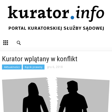
Kurator wplątany w konflikt
Aktualności
Kącik prawny
gru 6, 2018