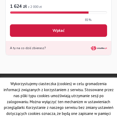
© Made by DSKS Frontis
Wykorzystujemy ciasteczka (cookies) w celu gromadzenia
Dolnośląskie Stowarzyszenie Kuratorów Sądowych FRONTIS
Fundacja PROBARE
informacji związanych z korzystaniem z serwisu. Stosowane przez
Krajowe Stowarzyszenie Zawodowych Kuratorów Sądowych
nas pliki typu cookies umożliwiają utrzymanie sesji po
Wielkopolskie Stowarzyszenie Kuratorów Sądowych
zalogowaniu. Można wyłączyć ten mechanizm w ustawieniach
Pomorskie Stowarzyszenie Zawodowych Kuratorów Sądowych
przeglądarki. Korzystanie z naszego serwisu bez zmiany ustawień
Śląskie Stowarzyszenie Kuratorów Sądowych AUXILIUM
dotyczących cookies oznacza, że będą one zapisane w pamięci
Krakowskie Stowarzyszenie Kuratorów Sądowych