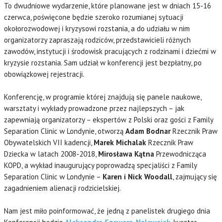
To dwudniowe wydarzenie, które planowane jest w dniach 15-16
czerwca, poświęcone będzie szeroko rozumianej sytuacji
okołorozwodowej i kryzysowi rozstania, a do udziału w nim
organizatorzy zapraszają rodziców, przedstawicieli różnych
zawodów, instytucji i środowisk pracujących z rodzinami i dziećmi w
kryzysie rozstania. Sam udział w konferencji jest bezpłatny, po
obowiązkowej rejestracji.
Konferencję, w programie której znajdują się panele naukowe,
warsztaty i wykłady prowadzone przez najlepszych – jak
zapewniają organizatorzy – ekspertów z Polski oraz gości z Family
Separation Clinic w Londynie, otworzą
Adam Bodnar
Rzecznik Praw
Obywatelskich VII kadencji,
Marek Michalak
Rzecznik Praw
Dziecka w latach 2008-2018,
Mirosława Kątna
Przewodnicząca
KOPD, a wykład inaugurujący poprowadzą specjaliści z Family
Separation Clinic w Londynie –
Karen i Nick Woodall
, zajmujący się
zagadnieniem alienacji rodzicielskiej.
Nam jest miło poinformować, że jedną z panelistek drugiego dnia