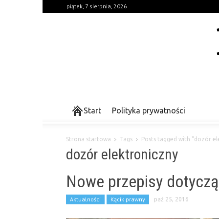
piątek, 7 sierpnia, 2026
Start
Polityka prywatności
Strona startowa
Tags
Posts tagged with "dozór el
dozór elektroniczny
Nowe przepisy dotyczą
Aktualności
Kącik prawny
paź 25, 2016