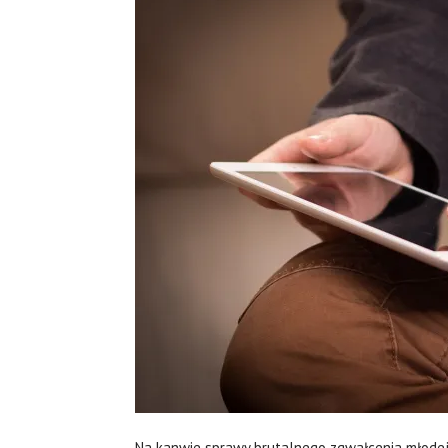
Na kanwie sprawy brutalnego zgwałcenia młodej