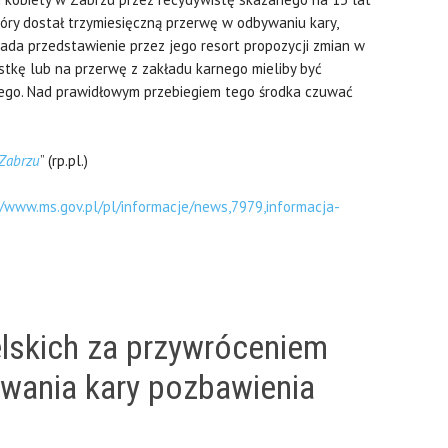
óry dostał trzymiesięczną przerwę w odbywaniu kary,
ada przedstawienie przez jego resort propozycji zmian w
stkę lub na przerwę z zakładu karnego mieliby być
ego. Nad prawidłowym przebiegiem tego środka czuwać
Zabrzu
” (rp.pl.)
//www.ms.gov.pl/pl/informacje/news,7979,informacja-
lskich za przywróceniem
wania kary pozbawienia