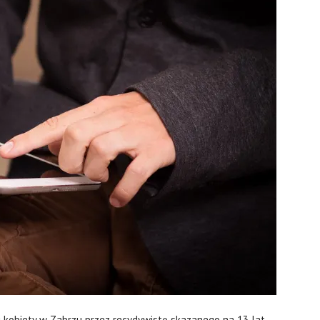
 kobiety w Zabrzu przez recydywistę skazanego na 13 lat